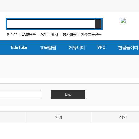
인터뷰
LA교육구
ACT
팝사
봉사활동
가주교육신문
|
|
|
|
|
트럼프
교육뉴스
대학원
대입
|
|
|
|
EduTube
교육칼럼
커뮤니티
YPC
한글놀이터
검색
인기
색인