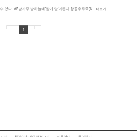
수 있다. AP남가주 밤하늘에‘딸기 달’이뜬다.항공우주국(N…
더보기
1
집거부
책임의 한계와 법적고지
이용안내
문의하기