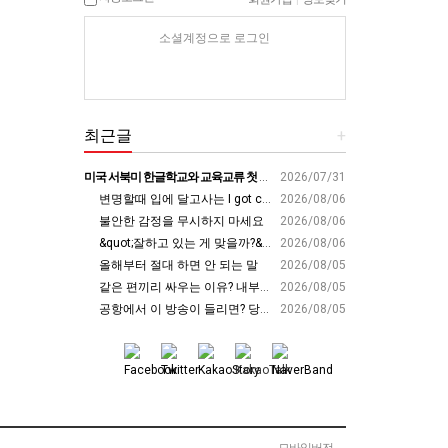
소셜계정으로 로그인
최근글
+
미국 서북미 한글학교와 교육교류 첫 물꼬 - 사회적경제뉴스
2026/07/31
변명할때 입에 달고사는 I got carried away????????
2026/08/06
불안한 감정을 무시하지 마세요
2026/08/06
&quot;잘하고 있는 게 맞을까?&quot; 세바시 대표가 비교 지옥에서 탈출한 방법 [#세바시45 에디토리얼 ep.2]
2026/08/06
올해부터 절대 하면 안 되는 말
2026/08/05
같은 편끼리 싸우는 이유? 내부의 적이 더 무섭다? 인간이 갈등을 빚는 이유ㅣ최재천의 아마존
2026/08/05
공항에서 이 방송이 들리면? 당장 뛰어가세요!! #영어회화 #영어표현 #영어공부
2026/08/05
모바일버전