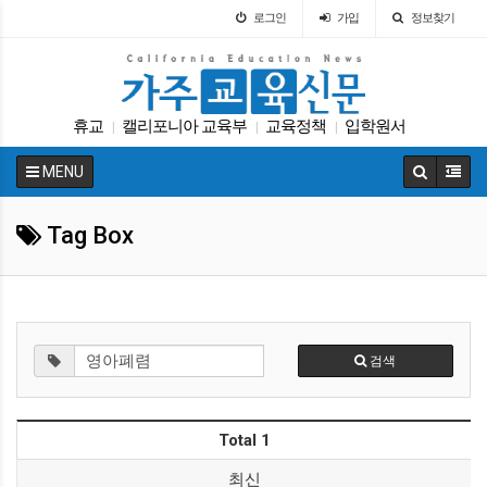
로그인
가입
정보찾기
휴교
캘리포니아 교육부
교육정책
입학원서
|
|
|
대학원
DACA
에세이
SAT
교육뉴스
|
|
|
|
|
MENU
원서
|
Tag Box
검색
Total 1
최신