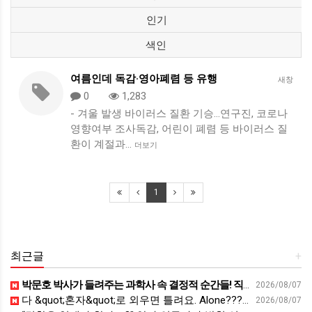
인기
색인
여름인데 독감·영아폐렴 등 유행
새창
0
1,283
- 겨울 발생 바이러스 질환 기승…연구진, 코로나
영향여부 조사독감, 어린이 폐렴 등 바이러스 질
환이 계절과…
더보기
1
최근글
+
박문호 박사가 들려주는 과학사 속 결정적 순간들! 직관을 뛰어넘는 과학적 통찰 : 생각하는 청소년을 위한 과학 시리즈 1부(feat.박문호 박사)
2026/08/07
다 &quot;혼자&quot;로 외우면 틀려요. Alone????By myself????On my own
2026/08/07