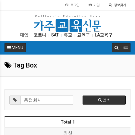
로그인
가입
정보찾기
대입
코로나
SAT
휴교
교육구
LA교육구
|
|
|
|
|
매그닛 스쿨
트럼프
에세이
가주교육부
|
|
|
|
MENU
Tag Box
검색
Total 1
최신