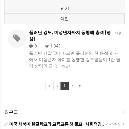
인기
색인
풀러턴 강도, 미성년자까지 동행해 충격 [영
새창
상]
0
1,343
풀러턴 경찰국에 따르면 풀러턴의 한 용접 회사
에서 미성년자 아이를 동행한 강도범들이 1만 달
러 상당의 금속 …
더보기
1
최근글
+
미국 서북미 한글학교와 교육교류 첫 물꼬 - 사회적경제뉴스
2026/07/31