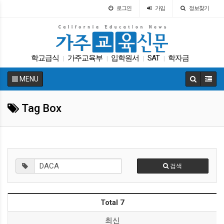
로그인
가입
정보찾기
학교급식
가주교육부
입학원서
SAT
학자금
|
|
|
|
특별활동
교육구
대학원
ACT
매그닛 스쿨
|
|
|
|
|
MENU
Tag Box
검색
Total 7
최신