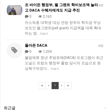
조 바이든 행정부, 펠 그렌트 학비보조액 늘리
새창
고 DACA 수혜자에게도 지급 추진
0
2,163
저소득층 대학생 대상 연방 정부의 학자금 무상
보조인 펠그랜트(pell grant) 지급액을 대폭 확대
하는 방…
더보기
돌아온 DACA
새창
0
1,334
불법체류 청년 추방유예(DACA) 프로그램이 최근
도널드 트럼프 행정부 출범 당시의 모습으로 원
상복구되었다.…
더보기
1
최근글
+