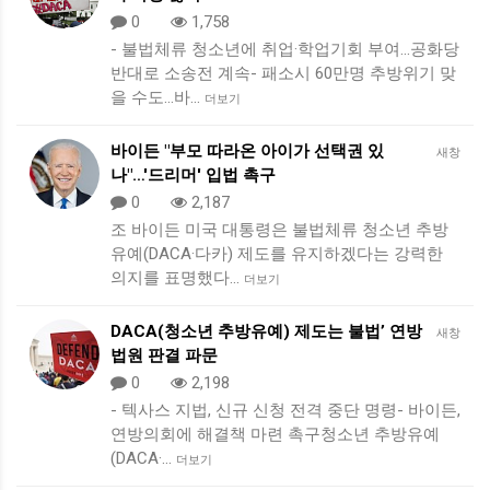
0
1,758
- 불법체류 청소년에 취업·학업기회 부여…공화당
반대로 소송전 계속- 패소시 60만명 추방위기 맞
을 수도…바…
더보기
바이든 "부모 따라온 아이가 선택권 있
새창
나"…'드리머' 입법 촉구
0
2,187
조 바이든 미국 대통령은 불법체류 청소년 추방
유예(DACA·다카) 제도를 유지하겠다는 강력한
의지를 표명했다…
더보기
DACA(청소년 추방유예) 제도는 불법’ 연방
새창
법원 판결 파문
0
2,198
- 텍사스 지법, 신규 신청 전격 중단 명령- 바이든,
연방의회에 해결책 마련 촉구청소년 추방유예
(DACA·…
더보기