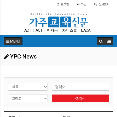
로그인
가입
정보찾기
ACT
ACT
학자금
차터스쿨
DACA
|
|
|
|
매그닛 스쿨
대입
바이든
팝사
입학원서
|
|
|
|
|
MENU
YPC News
검색