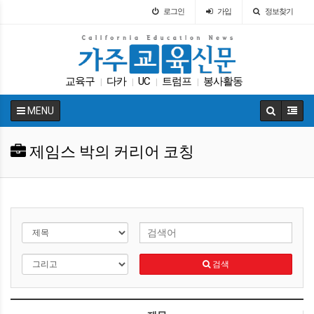
로그인
가입
정보찾기
교육구
다카
UC
트럼프
봉사활동
|
|
|
|
가주교육신문
팝사
커먼코어
SAT
|
|
|
|
MENU
차터스쿨
|
제임스 박의 커리어 코칭
검색