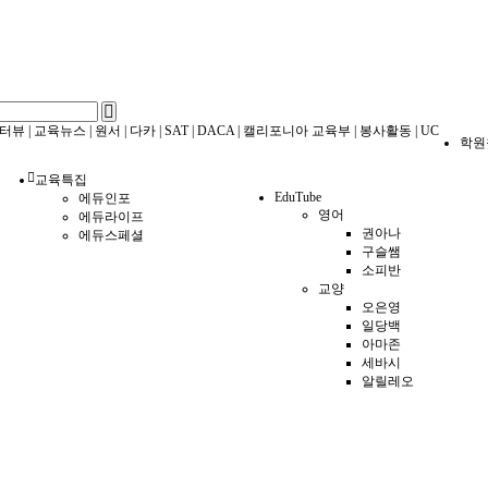
터뷰
|
교육뉴스
|
원서
|
다카
|
SAT
|
DACA
|
캘리포니아 교육부
|
봉사활동
|
UC
학원
교육특집
EduTube
에듀인포
영어
에듀라이프
권아나
에듀스페셜
구슬쌤
소피반
교양
오은영
일당백
아마존
세바시
알릴레오