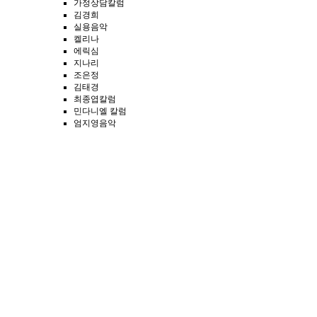
가정상담칼럼
김경희
실용음악
켈리나
에릭심
지나리
조은정
김태경
최종엽칼럼
민다니엘 칼럼
엄지영음악