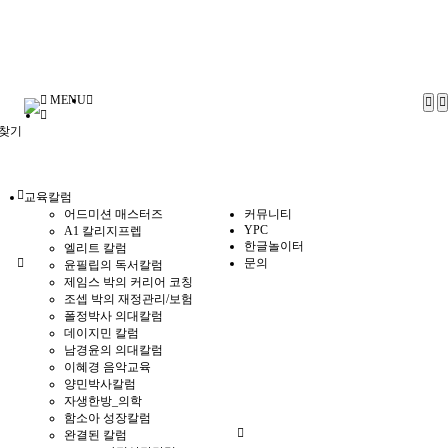
MENU
찾기
교육칼럼
어드미션 매스터즈
커뮤니티
YPC
A1 칼리지프렙
한글놀이터
엘리트 칼럼
문의
윤필립의 독서칼럼
제임스 박의 커리어 코칭
조셉 박의 재정관리/보험
폴정박사 의대칼럼
데이지민 칼럼
남경윤의 의대칼럼
이혜경 음악교육
양민박사칼럼
자생한방_의학
함소아 성장칼럼
완결된 칼럼