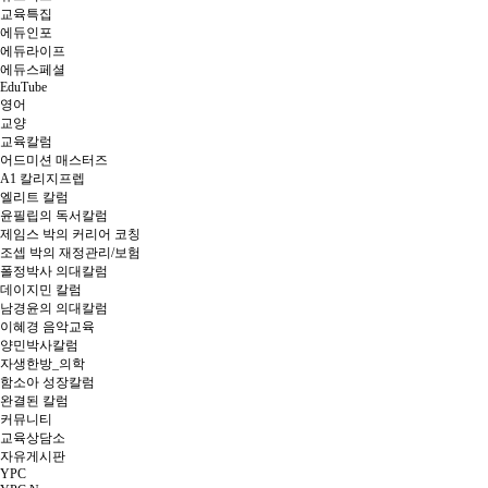
교육특집
에듀인포
에듀라이프
에듀스페셜
EduTube
영어
교양
교육칼럼
어드미션 매스터즈
A1 칼리지프렙
엘리트 칼럼
윤필립의 독서칼럼
제임스 박의 커리어 코칭
조셉 박의 재정관리/보험
폴정박사 의대칼럼
데이지민 칼럼
남경윤의 의대칼럼
이혜경 음악교육
양민박사칼럼
자생한방_의학
함소아 성장칼럼
완결된 칼럼
커뮤니티
교육상담소
자유게시판
YPC