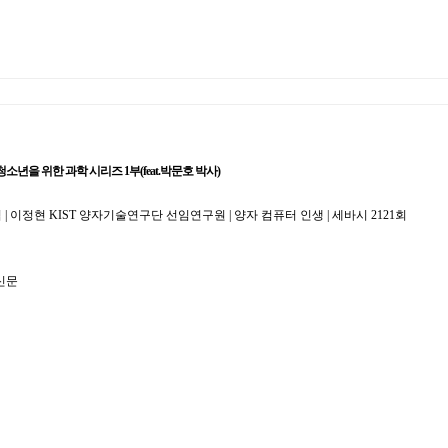
년을 위한 과학 시리즈 1부(feat.박문호 박사)
 이정현 KIST 양자기술연구단 선임연구원 | 양자 컴퓨터 인생 | 세바시 2121회
신문