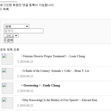
로그인한 회원만 댓글 등록이 가능합니다.
목록
검색
포토
제목
조회
<Veterans Deserve Proper Treatment!> - Louis Chung
2019.06.25
<A Battle of the Century: Animals v. Cells> - Brian Y. Lee
2019.06.25
< Overtesting > - Emily Chang
2019.06.25
<Why Knowledge Is the Mother of Free Speech> - Edward Kim
2019.06.25