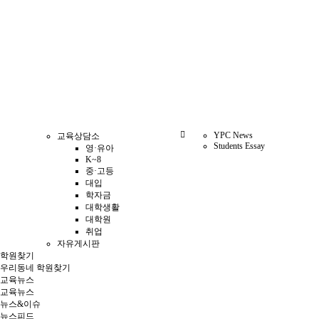
YPC News
교육상담소
Students Essay
영·유아
K~8
중·고등
대입
학자금
대학생활
대학원
취업
자유게시판
학원찾기
우리동네 학원찾기
교육뉴스
교육뉴스
뉴스&이슈
뉴스피드