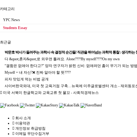
카테고리
YPC News
Students Essay
최근글
박문호 박사가 들려주는 과학사 속 결정적 순간들! 직관을 뛰어넘는 과학적 통찰 : 생각하는 청소
다 &quot;혼자&quot;로 외우면 틀려요. Alone????By myself????On my own
“결함은 없애야 한다고?” 양자 연구자가 밝힌 신비: 없애려던 흠이 무기가 되는 방법 |
Myself = 내 자신?❌ 진짜 알아야 할 뜻????
피자 맛있게 먹는 비법 공개
사이버한국외대, 미국 첫 교육거점 구축…뉴욕에 미주글로벌센터 개소 - 재외동포
미국 서북미 한글학교와 교육교류 첫 물꼬 - 사회적경제뉴스
회사 소개
이용약관
개인정보 취급방침
이메일 무단수집거부