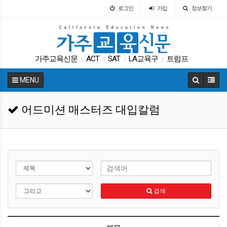
로그인
가입
정보찾기
가주교육신문
ACT
SAT
LA교육구
트럼프
|
|
|
|
차터스쿨
대학원
입학원서
|
|
|
MENU
캘리포니아 교육부
학자금
|
|
어드미션 매스터즈 대입칼럼
검색