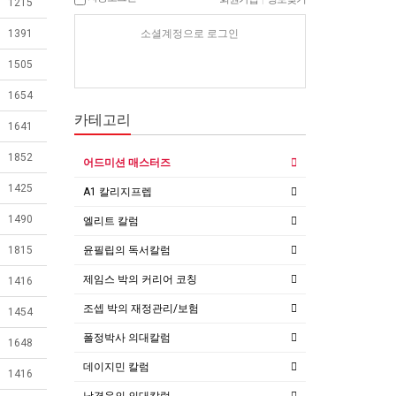
1215
소셜계정으로 로그인
1391
1505
1654
카테고리
1641
1852
어드미션 매스터즈
1425
A1 칼리지프렙
1490
엘리트 칼럼
윤필립의 독서칼럼
1815
제임스 박의 커리어 코칭
1416
조셉 박의 재정관리/보험
1454
폴정박사 의대칼럼
1648
데이지민 칼럼
1416
남경윤의 의대칼럼