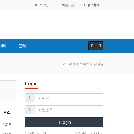
로그인
회원
가입
정보찾기
이터
문의
어드미션 매스터즈 대입칼럼
Login
조회
Login
1218
자동로그인
회원가입
|
정보찾기