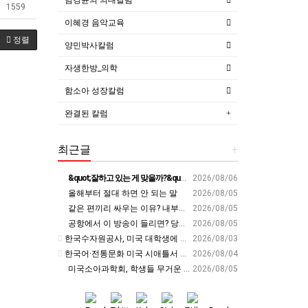
1559
이혜경 음악교육
정렬
양민박사칼럼
자생한방_의학
함소아 성장칼럼
완결된 칼럼
최근글
+
&quot;잘하고 있는 게 맞을까?&quot; 세바시 대표가 비교 지옥에서 탈출한 방법 [#세바시45 에디토리얼 ep.2]
2026/08/06
올해부터 절대 하면 안 되는 말
2026/08/05
같은 편끼리 싸우는 이유? 내부의 적이 더 무섭다? 인간이 갈등을 빚는 이유ㅣ최재천의 아마존
2026/08/05
공항에서 이 방송이 들리면? 당장 뛰어가세요!! #영어회화 #영어표현 #영어공부
2026/08/05
한국수자원공사, 미국 대학생에 AI·디지털트윈 물관리 교육 - cfnews.kr
2026/08/03
한국어·전통문화 미국 시애틀서 알렸다… 전북교육청, 국제교육 협력 확대 - 세계일보
2026/08/04
미국소아과학회, 학생들 무거운 책가방 ‘경고’ - 교육플러스
2026/08/05