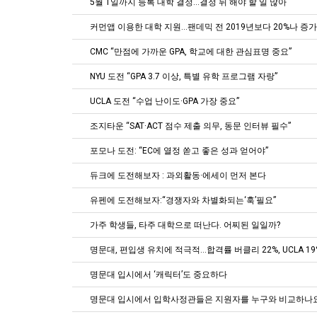
5월 1일까지 등록 대학 결정…결정 뒤 해야 할 일 많아
커먼앱 이용한 대학 지원…팬데믹 전 2019년보다 20%나 증가
CMC “만점에 가까운 GPA, 학교에 대한 관심표명 중요”
NYU 도전 “GPA 3.7 이상, 특별 유학 프로그램 자랑”
UCLA 도전 “수업 난이도·GPA 가장 중요”
조지타운 “SAT·ACT 점수 제출 의무, 동문 인터뷰 필수”
포모나 도전: “EC에 열정 쏟고 좋은 성과 얻어야”
듀크에 도전해보자 : 과외활동·에세이 먼저 본다
유펜에 도전해보자:“경쟁자와 차별화되는‘훅’필요”
가주 학생들, 타주 대학으로 떠난다. 어찌된 일일까?
명문대, 편입생 유치에 적극적…합격률 버클리 22%, UCLA 19
명문대 입시에서 ‘캐릭터’도 중요하다
명문대 입시에서 입학사정관들은 지원자를 누구와 비교하나