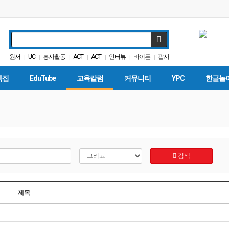
원서
UC
봉사활동
ACT
ACT
인터뷰
바이든
팝사
|
|
|
|
|
|
|
다카
특별활동
|
|
특집
EduTube
교육칼럼
커뮤니티
YPC
한글놀
검색
제목