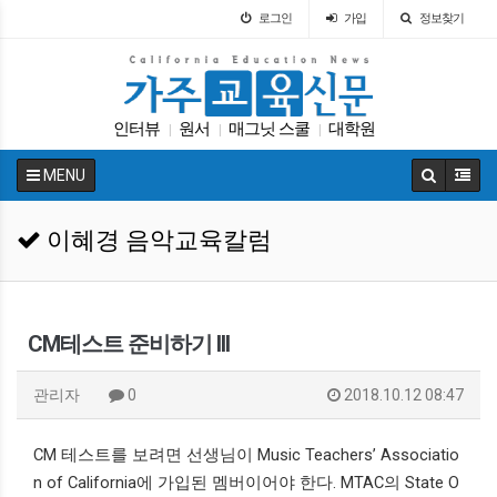
로그인
가입
정보찾기
인터뷰
원서
매그닛 스쿨
대학원
|
|
|
캘리포니아 교육부
코로나
다카
|
|
|
MENU
가주교육신문
입학원서
에세이
|
|
|
이혜경 음악교육칼럼
CM테스트 준비하기 III
관리자
0
2018.10.12 08:47
CM 테스트를 보려면 선생님이 Music Teachers’ Associatio
n of California에 가입된 멤버이어야 한다. MTAC의 State O