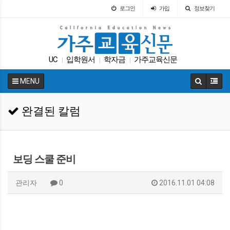
로그인
가입
정보찾기
UC
입학원서
학자금
가주교육신문
|
|
|
매그닛 스쿨
ACT
대학원
캘리포니아 교육부
|
|
|
|
MENU
트럼프
교육뉴스
|
|
완결된 칼럼
보딩 스쿨 준비
관리자
0
2016.11.01 04:08