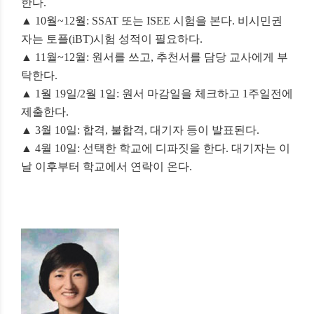
한다
.
▲
10
월
~12
월
: SSAT
또는
ISEE
시험을 본다
.
비시민권
자는 토플
(iBT)
시험 성적이 필요하다
.
▲
11
월
~12
월
:
원서를 쓰고
,
추천서를 담당 교사에게 부
탁한다
.
▲
1
월
19
일
/2
월
1
일
:
원서 마감일을 체크하고
1
주일전에
제출한다
.
▲
3
월
10
일
:
합격
,
불합격
,
대기자 등이 발표된다
.
▲
4
월
10
일
:
선택한 학교에 디파짓을 한다
.
대기자는 이
날 이후부터 학교에서 연락이 온다
.