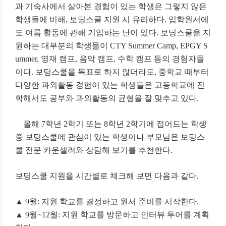
과 기숙사에서 살아본 경험이 있는 학생은 그렇지 않은
학생들에 비해
,
보딩스쿨 지원 시 유리하다
.
입학원서에
도 여름 활동에 관해 기입하는 난이 있다
.
보딩스쿨을 지
원하는 대부분의 학생들이
CTY Summer Camp, EPGY S
ummer,
영재 캠프
,
음악 캠프
,
수학 캠프 등의 경험자들
이다
.
보딩스쿨을 목표로 하지 않더라도
,
중학교 때부터
다양한 과외활동 경험이 있는 학생들은 고등학교에 진
학해서도 공부와 과외활동의 균형을 잘 맞추고 있다
.
올해
7
학년
2
학기 또는
8
학년
2
학기에 접어드는 학생
중 보딩스쿨에 관심이 있는 학생이나 부모님은 보딩스
쿨 전문 카운셀러와 상담해 보기를 추천한다
.
보딩스쿨 지원을 시간별로 체크해 보면 다음과 같다
.
▲
9
월
:
지원 학교를 결정하고 원서 준비를 시작한다
.
▲
9
월
~12
월
:
지원 학교를 방문하고 인터뷰 투어를 계획