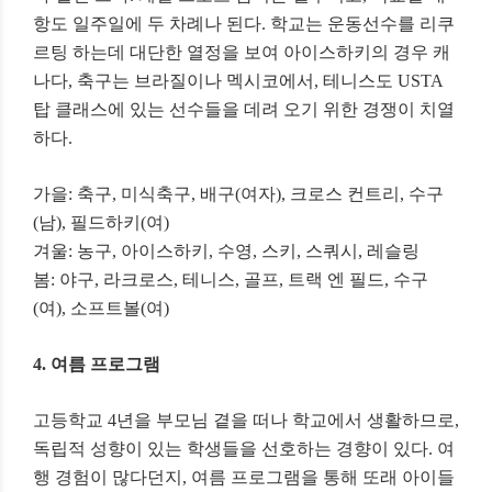
항도 일주일에 두 차례나 된다
.
학교는 운동선수를 리쿠
르팅 하는데 대단한 열정을 보여 아이스하키의 경우 캐
나다
,
축구는 브라질이나 멕시코에서
,
테니스도
USTA
탑 클래스에 있는 선수들을 데려 오기 위한 경쟁이 치열
하다
.
가을
:
축구
,
미식축구
,
배구
(
여자
),
크로스 컨트리
,
수구
(
남
),
필드하키
(
여
)
겨울
:
농구
,
아이스하키
,
수영
,
스키
,
스쿼시
,
레슬링
봄
:
야구
,
라크로스
,
테니스
,
골프
,
트랙 엔 필드
,
수구
(
여
),
소프트볼
(
여
)
4.
여름 프로그램
고등학교
4
년을 부모님 곁을 떠나 학교에서 생활하므로
,
독립적 성향이 있는 학생들을 선호하는 경향이 있다
.
여
행 경험이 많다던지
,
여름 프로그램을 통해 또래 아이들