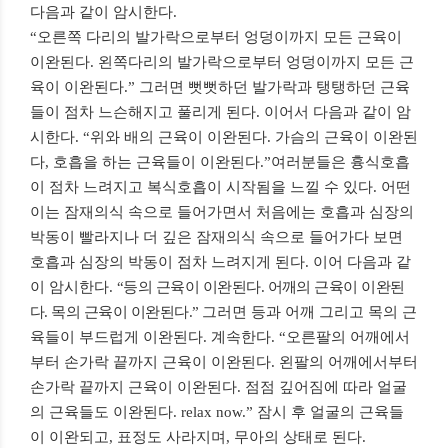
다음과 같이 암시한다
.
“오른쪽 다리의 발가락으로부터 엉덩이까지 모든 근육이
이완된다
.
왼쪽다리의 발가락
으로부터 엉덩이까지 모든 근
육이 이완된다
.
” 그러면 뻣뻣하던 발가락과 탱탱하던 근육
들이 점차 느슨해지고 풀리게 된다
.
이어서 다음과 같이 암
시한다
.
“위와 배의 근육이 이완된다
.
가슴의 근육이 이완된
다
,
호흡을 하는 근육들이 이완된다
.
”
여러분들은 흉식호흡
이 점차 느려지고 복식호흡이 시작됨을 느낄 수 있다
.
어떤
이는 잠재의식 속으로 들어가면서 처음에는 호흡과 심장의
박동이 빨라지나 더 깊은 잠재의식 속으로 들어가다 보면
호흡과 심장의 박동이 점차 느려지게 된다
.
이어 다음과 같
이 암시한다
.
“등의 근육이 이완된다
.
어깨의 근육이 이완된
다
.
목의 근육이 이완된다
.
”
그러면 등과 어깨 그리고 목의 근
육들이 부드럽게 이완된다
.
계속한다
.
“오른팔의 어깨에서
부터 손가락 끝까지 근육이 이완된다
.
왼팔의 어깨에서부터
손가락 끝까지 근육이 이완된다
.
점점 깊어짐에 따라 얼굴
의 근육들도 이완된다
. relax now.
”
잠시 후 얼굴의 근육들
이 이완되고
,
표정도 사라지며
,
무아의 상태로 된다
.