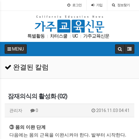
로그인
가입
정보찾기
특별활동
차터스쿨
UC
가주교육신문
|
|
|
코로나
인터뷰
가주교육부
휴교
팝사
|
|
|
|
|
MENU
교육정책
|
완결된 칼럼
잠재의식의 활성화 (02)
관리자
0
2016.11.03 04:41
③
몸의 이완 단계
다음에는 몸의 근육을 이완시켜야 한다
.
발부터 시작한다
.