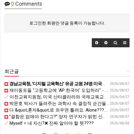
0
Comments
로그인한 회원만 댓글 등록이 가능합니다.
최근글
+
경남교육청, '디지털 교육혁신' 유공 교원 24명 미국 연수 - 연합뉴스
2026/08/07
재미동포들 "고등학교에 'AP 한국어' 도입하라“ - 재외동포신문
2026/08/07
이천교육지원청, 미국 산타클라라와 국제교육교류 파트너십 회의 개최:경인투데이뉴스 - 경인투데이뉴스
2026/04/27
박문호 박사가 들려주는 과학사 속 결정적 순간들! 직관을 뛰어넘는 과학적 통찰 : 생각하는 청소년을 위한 과학 시리즈 1부(feat.박문호 박사)
2026/08/07
다 &quot;혼자&quot;로 외우면 틀려요. Alone????By myself????On my own
2026/08/07
“결함은 없애야 한다고?” 양자 연구자가 밝힌 신비: 없애려던 흠이 무기가 되는 방법 | 이정현 KIST 양자기술연구단 선임연구원 | 양자 컴퓨터 인생 | 세바시 2121회
2026/08/07
Myself = 내 자신?❌ 진짜 알아야 할 뜻????
2026/08/06