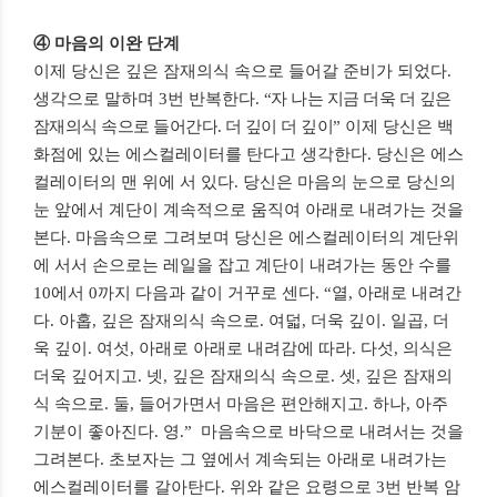
④
마음의 이완 단계
이제 당신은 깊은 잠재의식 속으로 들어갈 준비가 되었다
.
생각으로 말하며
3
번 반복한다
.
“자 나는 지금 더욱 더 깊은
잠재의식 속으로 들어간다
.
더 깊이 더 깊이”
이제 당신은 백
화점에 있는 에스컬레이터를 탄다고 생각한다
.
당신은 에스
컬레이터의 맨 위에 서 있다
.
당신은 마음의 눈으로 당신의
눈 앞에서 계단이 계속적으로 움직여 아래로 내려가는 것을
본다
.
마음속으로 그려보며 당신은 에스컬레이터의 계단위
에 서서 손으로는 레일을 잡고 계단이 내려가는 동안 수를
10
에서
0
까지 다음과 같이 거꾸로 센다
.
“열
,
아래로 내려간
다
.
아홉
,
깊은 잠재의식 속으로
.
여덟
,
더욱 깊이
.
일곱
,
더
욱 깊이
.
여섯
,
아래로 아래로 내려감에 따라
.
다섯
,
의식은
더욱 깊어지고
.
넷
,
깊은 잠재의식 속으로
.
셋
,
깊은 잠재의
식 속으로
.
둘
,
들어가면서 마음은 편안해지고
.
하나
,
아주
기분이 좋아진다
.
영
.”
마음속으로 바닥으로 내려서는 것을
그려본다
.
초보자는 그 옆에서 계속되는 아래로 내려가는
에스컬레이터를 갈아탄다
.
위와 같은 요령으로
3
번 반복 암