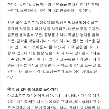
한다는 것이다
.
유능함은 많은 연습을 통해서 얻어지기 때
문이다
.
노력하라는 것이 아니고 연습하라는 것이다
.
깊은 최면 속으로 들어왔을 때 당신은 일상생활에 이롭고
필요한 것들을 위하여 병을 치료하든
,
나쁜 버릇을 고치든
,
잘못된 생각을 바꾸든
,
공부를 위하여 특별한 능력을 발휘
하든
,
감각을 박탈하거나 느끼게 하거나
,
원하는 이로운 일
이라면 그 어느 것이든 다 할 수 있다
.
기적 같은 일이라고
할 수 있으나 사실 놀랄 일은 아니다
.
다시 암시한다
.
“나는
아주 건강해 진다
.
머리가 맑아지고 두통은 사라진다
.
나의
귀는 더욱 밝아지고 잘 들린다
.
시력도 좋아지고 모두 잘 보
인다
.
나의 모든 감각이
,
오장육부가 모두 정상 상태로 된
다
.
”
➅
각성
-
일반의식으로 돌아가기
마음속으로 자신에게 말한다
.
“나는 하나에서 다섯을 셀 것
이다
.
다섯을 세면 나는 눈이 떠지고 깨어난다
.
상쾌하고 아
주 건강해지며 기분이 좋아진다
.
하나
,
유쾌하고 상쾌한 각