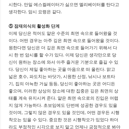
시한다
.
만일 에스컬레이터가 싫으면 엘리베이터를 탄다고
생각한다
.
암시 요령은 같다
.
⑤
잠재의식의 활성화 단계
이제 당신은 적어도 얕은 수준의 최면 속으로 들어왔을 것
이다
.
어떤 경우는 아주 깊은 최면 속으로 들어왔을 것이다
.
원한다면 당신은 더 깊은 최면 속으로 들어가기 위해서 다
시 한 번 암시를 할 수가 있다
.
이제 당신은 생각만으로 당
신이 원하는 장소에 와서 아주 즐거운 기분으로 즐길 수 있
다
.
당신이 제일 좋아하는 곳을 마음으로 떠 올린다
.
맑고
넓은 호수
,
파도치는 바닷가
,
시원한 산정
,
낚시나 보트타
기
,
집의 아늑한 거실 등등
,
당신이 좋아하는 곳은 어디든
좋으며
,
이러한 상상의 장소에 대한 집중은 깊은 최면의 상
태를 계속 유지시켜 준다
.
얕은 최면 속으로의 진입은 어렵
지 않게 가능하다
.
초보임에도 단번에 성공한 경우도 있을
것이며
,
그렇지 않은 경우도 있을 것인데
,
어떤 경우든 시행
착오는 있을 수 있다
.
중요한 것은 시행착오가 있었다 하더
라도 부정적인 시각으로 보지 말고 언제나 긍정적으로 봐야