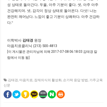
성 상태로 돌아간다
.
두울
,
아주 기분이 좋다
.
셋
,
아주 아주
건강해지며
.
넷
,
감각이 정상 상태로 돌아온다
.
다섯
!
나는
완전히 깨어났다
.
느낌이 좋고 기분이 상쾌하다
.
아주 건강하
다
.
”
이학박사
김태경
원장
마음치료클리닉 (
213) 500-4813
[이 게시물은 관리자님에 의해 2017-07-08 06:18:03 김태경 칼
럼에서 이동 됨]
김태경
,
마음치료
,
잠재의식의 활성화
,
손가락 응답 방법
,
가주교육
신문