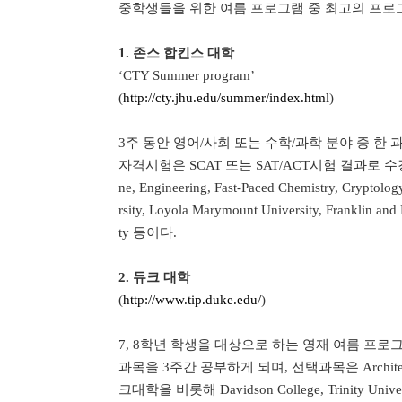
중학생들을 위한 여름 프로그램 중 최고의 프로
1.
존스 합킨스 대학
‘CTY Summer program’
(
http://cty.jhu.edu/summer/index.html
)
3
주 동안 영어
/
사회 또는 수학
/
과학 분야 중 한
자격시험은
SCAT
또는
SAT/ACT
시험 결과로 수
ne, Engineering, Fast-Paced Chemistry, Cryptolog
rsity, Loyola Marymount University, Franklin and 
ty
등이다
.
2.
듀크 대학
(
http://www.tip.duke.edu/
)
7, 8
학년 학생을 대상으로 하는 영재 여름 프로
과목을
3
주간 공부하게 되며
,
선택과목은
Archit
크대학을 비롯해
Davidson College, Trinity Unive