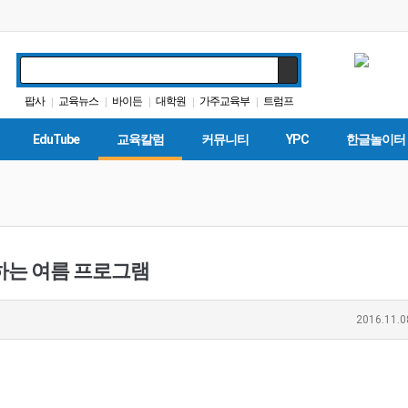
팝사
교육뉴스
바이든
대학원
가주교육부
트럼프
|
|
|
|
|
교육정책
LA교육구
특별활동
학자금
|
|
|
|
EduTube
교육칼럼
커뮤니티
YPC
한글놀이터
는 여름 프로그램
2016.11.0