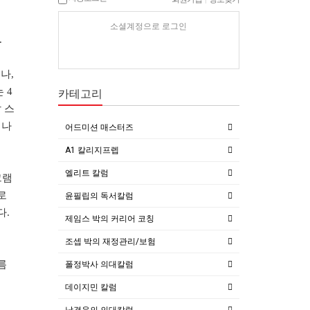
소셜계정으로 로그인
.
이나
,
는
4
카테고리
 스
 나
어드미션 매스터즈
A1 칼리지프렙
엘리트 칼럼
그램
로
윤필립의 독서칼럼
다
.
제임스 박의 커리어 코칭
조셉 박의 재정관리/보험
름
폴정박사 의대칼럼
데이지민 칼럼
남경윤의 의대칼럼