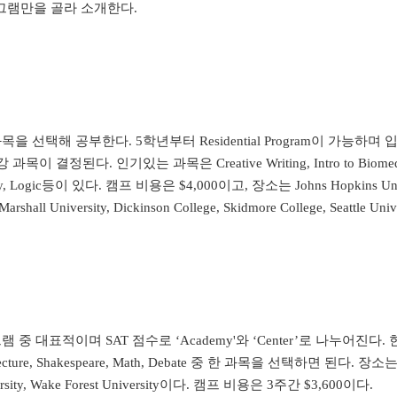
그램만을 골라 소개한다
.
 과목을 선택해 공부한다
. 5
학년부터
Residential Program
이 가능하며 
강 과목이 결정된다
.
인기있는 과목은
Creative Writing, Intro to Biome
y, Logic
등이 있다
.
캠프 비용은
$4,000
이고
,
장소는
Johns Hopkins Un
Marshall University, Dickinson College, Skidmore College, Seattle Univ
그램 중 대표적이며
SAT
점수로
‘Academy'
와
‘Center’
로 나누어진다
.
ecture, Shakespeare, Math, Debate
중 한 과목을 선택하면 된다
.
장소는
rsity, Wake Forest University
이다
.
캠프 비용은
3
주간
$3,600
이다
.