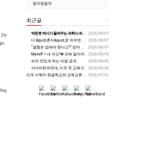
엄지영음악
최근글
+
박문호 박사가 들려주는 과학사 속 결정적 순간들! 직관을 뛰어넘는 과학적 통찰 : 생각하는 청소년을 위한 과학 시리즈 1부(feat.박문호 박사)
2026/08/07
, De
다 &quot;혼자&quot;로 외우면 틀려요. Alone????By myself????On my own
2026/08/07
ege
“결함은 없애야 한다고?” 양자 연구자가 밝힌 신비: 없애려던 흠이 무기가 되는 방법 | 이정현 KIST 양자기술연구단 선임연구원 | 양자 컴퓨터 인생 | 세바시 2121회
2026/08/07
Myself = 내 자신?❌ 진짜 알아야 할 뜻????
2026/08/06
피자 맛있게 먹는 비법 공개
2026/08/06
사이버한국외대, 미국 첫 교육거점 구축…뉴욕에 미주글로벌센터 개소 - 재외동포신문
2026/08/06
미국 서북미 한글학교와 교육교류 첫 물꼬 - 사회적경제뉴스
2026/07/31
leg