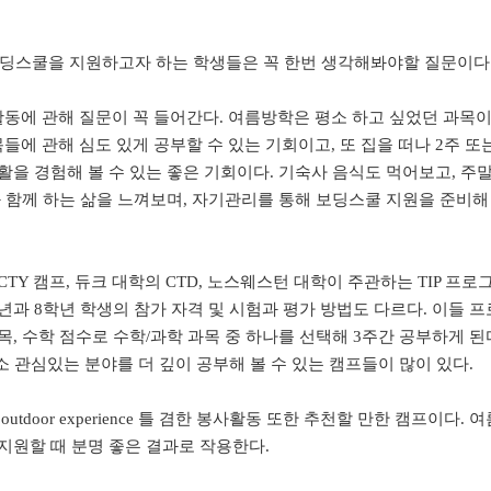
딩스쿨을 지원하고자 하는 학생들은 꼭 한번 생각해봐야할 질문이다
동에 관해 질문이 꼭 들어간다
.
여름방학은 평소 하고 싶었던 과목
들에 관해 심도 있게 공부할 수 있는 기회이고
,
또 집을 떠나
2
주 또
활을 경험해 볼 수 있는 좋은 기회이다
.
기숙사 음식도 먹어보고
,
주말
 함께 하는 삶을 느껴보며
,
자기관리를 통해 보딩스쿨 지원을 준비해
CTY
캠프
,
듀크 대학의
CTD,
노스웨스턴 대학이 주관하는
TIP
프로
년과
8
학년 학생의 참가 자격 및 시험과 평가 방법도 다르다
.
이들 프
목
,
수학 점수로 수학
/
과학 과목 중 하나를 선택해
3
주간 공부하게 된
소 관심있는 분야를 더 깊이 공부해 볼 수 있는 캠프들이 많이 있다
.
outdoor experience
틀 겸한 봉사활동 또한 추천할 만한 캠프이다
.
여
지원할 때 분명 좋은 결과로 작용한다
.