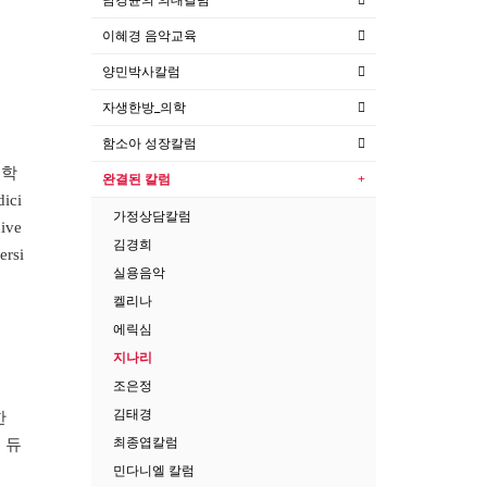
이혜경 음악교육
양민박사칼럼
자생한방_의학
함소아 성장칼럼
입학
완결된 칼럼
dici
가정상담칼럼
ive
김경희
ersi
실용음악
켈리나
에릭심
지나리
조은정
김태경
한
최종엽칼럼
 듀
민다니엘 칼럼