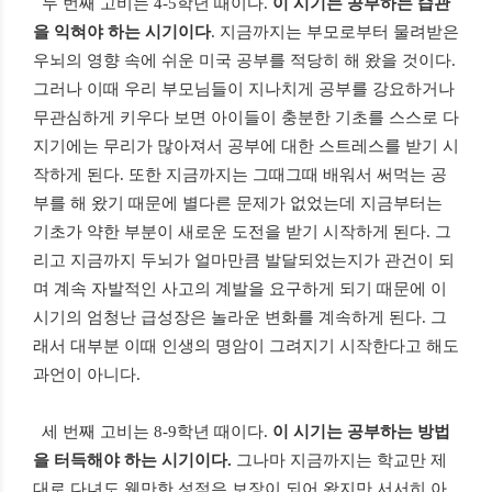
두 번째 고비는
4-5
학년 때이다
.
이 시기는 공부하는 습관
을 익혀야 하는 시기이다
.
지금까지는 부모로부터 물려받은
우뇌의 영향 속에 쉬운 미국 공부를 적당히 해 왔을 것이다
.
그러나 이때 우리 부모님들이 지나치게 공부를 강요하거나
무관심하게 키우다 보면 아이들이 충분한 기초를 스스로 다
지기에는 무리가 많아져서 공부에 대한 스트레스를 받기 시
작하게 된다
.
또한 지금까지는 그때그때 배워서 써먹는 공
부를 해 왔기 때문에 별다른 문제가 없었는데 지금부터는
기초가 약한 부분이 새로운 도전을 받기 시작하게 된다
.
그
리고 지금까지 두뇌가 얼마만큼 발달되었는지가 관건이 되
며 계속 자발적인 사고의 계발을 요구하게 되기 때문에 이
시기의 엄청난 급성장은 놀라운 변화를 계속하게 된다
.
그
래서 대부분 이때 인생의 명암이 그려지기 시작한다고 해도
과언이 아니다
.
세 번째 고비는
8-9
학년 때이다
.
이 시기는 공부하는 방법
을 터득해야 하는 시기이다
.
그나마 지금까지는 학교만 제
대로 다녀도 웬만한 성적은 보장이 되어 왔지만 서서히 아