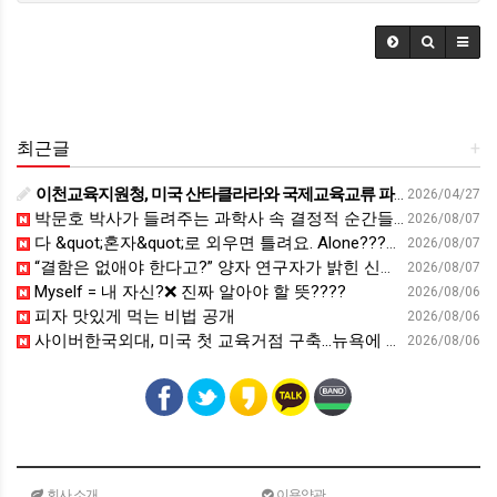
최근글
+
이천교육지원청, 미국 산타클라라와 국제교육교류 파트너십 회의 개최:경인투데이뉴스 - 경인투데이뉴스
2026/04/27
박문호 박사가 들려주는 과학사 속 결정적 순간들! 직관을 뛰어넘는 과학적 통찰 : 생각하는 청소년을 위한 과학 시리즈 1부(feat.박문호 박사)
2026/08/07
다 &quot;혼자&quot;로 외우면 틀려요. Alone????By myself????On my own
2026/08/07
“결함은 없애야 한다고?” 양자 연구자가 밝힌 신비: 없애려던 흠이 무기가 되는 방법 | 이정현 KIST 양자기술연구단 선임연구원 | 양자 컴퓨터 인생 | 세바시 2121회
2026/08/07
Myself = 내 자신?❌ 진짜 알아야 할 뜻????
2026/08/06
피자 맛있게 먹는 비법 공개
2026/08/06
사이버한국외대, 미국 첫 교육거점 구축…뉴욕에 미주글로벌센터 개소 - 재외동포신문
2026/08/06
회사 소개
이용약관