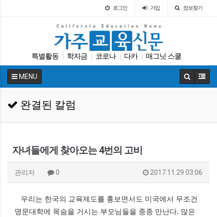
로그인
가입
정보찾기
특별활동
학자금
코로나
다카
매그닛 스쿨
|
|
|
|
트럼프
차터스쿨
교육구
입학원서
|
|
|
|
MENU
봉사활동
|
완결된 칼럼
자녀들에게 찾아오는 4번의 고비
관리자
0
2017.11.29 03:06
우리는 한국의 교육제도를 흉보면서도 미국에서 무조건
명문대학에 목숨을 거시는 부모님들을 종종 만난다
.
많은