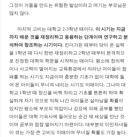
그것이 거품을 만드는 위험한 발상이라고 여기는 부모님은
많지 않다
.
마지막 고비는 대학교
2-3
학년 때이다
.
이 시기는
지금
까지 배운 것을 재정리하고 응용하는 단계이며 연구하고 분
석하여 창조하는 시기이다
.
킨더가든 때부터 닦아 온 실력
을
1
학년 때 다시 한번 재정리하고
2
학년 때부터 본격적으
로 진정한 대학의 학문을 시작하는 때이다
.
평소에 창의력
이나 사고력이 떨어지는 교육환경에서 자라난 아이들이 참
패를 하는 시기도 지금이며 충분한 기초가 없이 대학에 들
어 온 아이들이 무너져 내리는 시기도 이때이다
.
그나마 대
학교
1
학년 때 정신을 바짝 차리고 기초를 튼튼히 하며 확
실하게 자기 것으로 익혀 나간 아이들은 살아남을 확률이
있지만 평소에 부모의 억압이나 강요에 의해 공부를 했던
아이들은 대학 기숙사에 들어오는 순간 제 세상을 만난 것
이며 공부와 점점 멀어지기 마련이다
.
대부분의 이민자녀들
이 겪는 가장 큰 고비도 이때이며 무너질 확률도 가장 높다
.