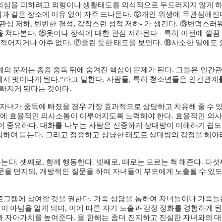
의심을
피하려고
외형이나
생활태도를
의식적으로
두드러지지
않게
실과
같은
장소에
이유
없이
자주
드나든다
. ⑫
개인
위생에
무관심해진
관심
저하
,
빈번한
결석
,
갑작스런
성적
저하
-
가
생긴다
. ⑬
변덕스러
을
쳐다본다
. ⑮
옷이나
장식에
대한
관심
저하된다
-
특히
이전에
깔끔
적어지거나
아주
없다
.
⑰
졸린
듯한
태도를
보인다
.
⑱
사소한
일에도
계의
문제는
종종
중독
뒤에
숨겨진
핵심이
문제가
된다
.
그들은
인간
에서
벗어나게
된다
.”
라고
말한다
.
사람들
,
특히
청소년들은
인간관계
빠지게
된다는
것이다
.
자녀가
중독에
빠졌을
경우
가장
효과적으로
상담하고
치유해
줄
수
에
효율적인
의사소통이
이루어지도록
노력해야
한다
.
효율적인
의사
이
중요하다
.
대화를
나누는
사람은
신중하게
상대방이
이해하기
쉽도
청하여
듣는다
.
그리고
정중하고
상냥한
태도로
상대방의
감정을
헤아
듣는다
.
셋째로
,
함께
행동한다
.
넷째로
,
때로는
모르는
척
해준다
.
다섯
문을
던지되
,
개방적인
질문을
하여
자녀들이
부모에게
노출될
수
있
로그램에
참여할
것을
권한다
.
가족
상담을
통하여
자녀들이나
가족들
것이
아님을
알게
되며
,
이에
따른
자기
노출과
감정
정화를
경험하게
된
과
자아가치를
높여준다
.
올
한해는
좀더
진지하고
진실한
자녀와의
대