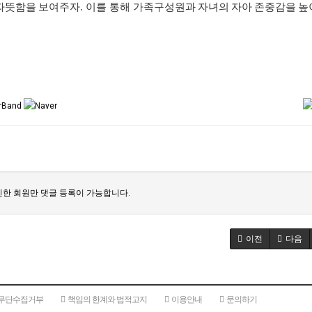
따뜻함을
보여주자
.
이를
통해
가족구성원과
자녀의
자아
존중감을
높
한 회원만 댓글 등록이 가능합니다.
이전
다음
 무단수집거부
책임의 한계와 법적고지
이용안내
문의하기