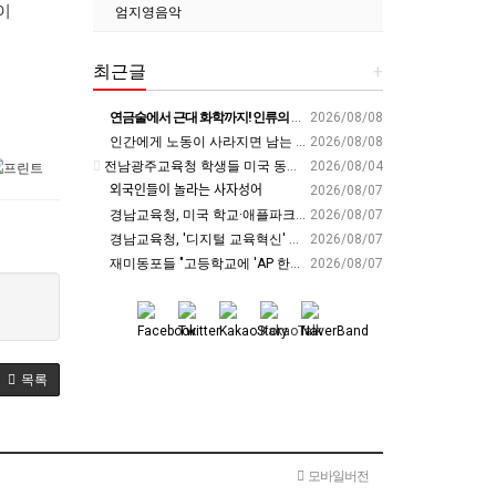
이
엄지영음악
최근글
+
연금술에서 근대 화학까지! 인류의 운명을 바꾼 위대한 발견 : 생각하는 청소년을 위한 과학 시리즈 2부(feat.박문호 박사)
2026/08/08
인간에게 노동이 사라지면 남는 가치
2026/08/08
전남광주교육청 학생들 미국 동부서 글로벌 리더십 체험 - 전남인터넷신문
2026/08/04
외국인들이 놀라는 사자성어
2026/08/07
경남교육청, 미국 학교·애플파크서 AI 교육 해법 찾는다 - 스트레이트뉴스
2026/08/07
경남교육청, '디지털 교육혁신' 유공 교원 24명 미국 연수 - 연합뉴스
2026/08/07
재미동포들 "고등학교에 'AP 한국어' 도입하라“ - 재외동포신문
2026/08/07
목록
모바일버전