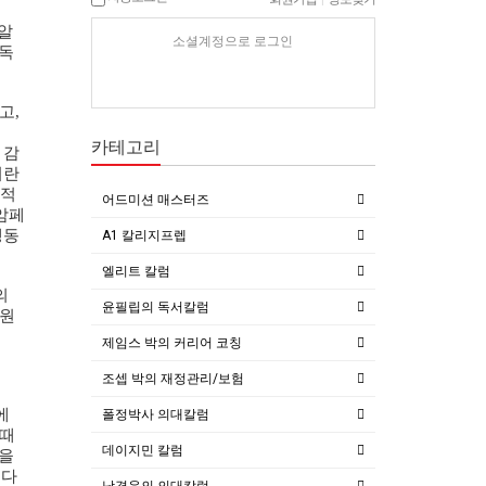
알
소셜계정으로 로그인
독
고
,
카테고리
감
이란
적
어드미션 매스터즈
암페
행동
A1 칼리지프렙
엘리트 칼럼
의
윤필립의 독서칼럼
원
제임스 박의 커리어 코칭
조셉 박의 재정관리/보험
에
폴정박사 의대칼럼
때
데이지민 칼럼
을
다
남경윤의 의대칼럼