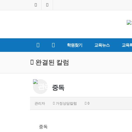
학원찾기
교육뉴스
교육
완결된 칼럼
중독
관리자
가정상담칼럼
0
중독