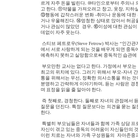
르게
자주
돈을
빌린다
. ⑩
타인으로부터
주의나
고
한다
. ⑪
약물을
가져오려고
창고
,
옷장
,
지하
⑬
행동에
갑작스러운
변화
-
취미나
운동에
대한
거나
우울해진다
. ⑭
멍청한
상태로
앉아서
허공
거나
관심이
많았던
경우
.
⑯
이성에
대한
관심이
데없이
자주
웃는다
.
스티브
페트로우
(Steve Fetrow)
박사는
“
인간관
에서
서로
사랑하게
되는
것을
배우게
되면
중독
예측하지
못하고
실망함으로써
중독적인
습관에
부모만한
교사는
없다고
한다
.
가정에서
부모는
최고의
위치에
있다
.
그러기
위해서
부모
-
자녀
간
통을
위해서는
우선
,
정확한
의사소통을
하는
것
분명하고
간략하게
이야기하며
,
듣는
사람은
경
며
표정을
읽을
줄
알아야
한다
.
즉
첫째로
,
경청한다
.
둘째로
자녀의
관점에서
질문을
던진다
.
특정
질문보다는
의견을
묻는
질
한다
.
특별히
부모님들은
자녀들과
함께
가족
상담
프
자신이
겪고
있는
중독의
어려움이
자신들만의
이런
치료는
자녀와
가족
구성원들의
자아존중