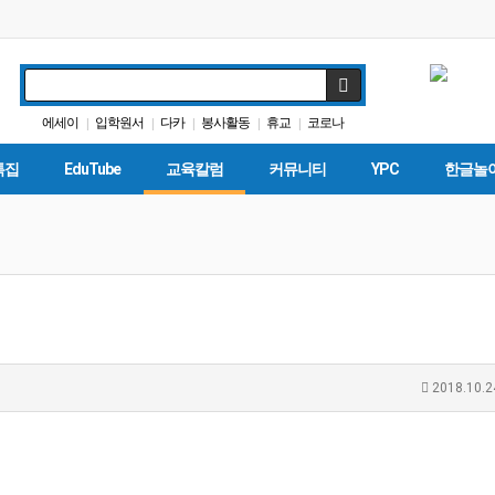
에세이
입학원서
다카
봉사활동
휴교
코로나
|
|
|
|
|
커먼코어
교육정책
교육구
Fafsa
|
|
|
|
특집
EduTube
교육칼럼
커뮤니티
YPC
한글놀
2018.10.2