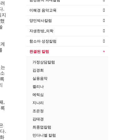
하려
다
.
이혜경 음악교육
워지
양민박사칼럼
했
쓸
자생한방_의학
함소아 성장칼럼
관계
를
완결된 칼럼
가정상담칼럼
있는
김경희
소
실용음악
록
리
켈리나
에릭심
째
,
지나리
도록
조은정
김태경
은
최종엽칼럼
다
.
민다니엘 칼럼
화