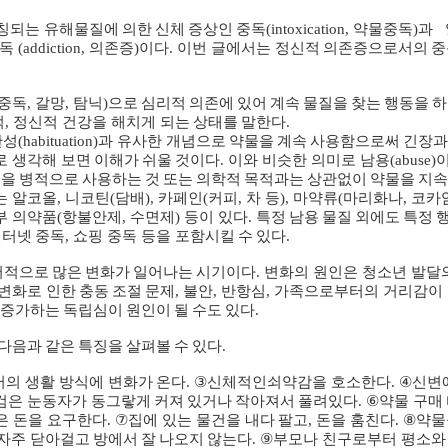
칭되는
유해물질에
의한
신체
증상인
중독
(intoxication,
약물중독
)
과
독
(addiction,
의존증
)
이다
.
이번
글에서는
정신적
의존증으로서의
중
중독
,
갈망
,
탐닉
)
으로
심리적
의존에
있어
계속
물질을
찾는
행동을
하
적
,
정신적
건강을
해치게
되는
상태를
말한다
.
관성
(habituation)
과
유사한
개념으로
약물을
계속
사용함으로써
긴장과
로
생각해
보면
이해가
쉬울
것이다
.
이와
비슷한
의미로
남용
(abuse)
질을
병적으로
사용하는
것
또는
의학적
목적과는
상관없이
약물을
지속
는
알코올
,
니코틴
(
담배
),
카페인
(
커피
,
차
등
),
마약류
(
마리화나
,
코카
부
의약품
(
항불안제
,
수면제
)
등이
있다
.
특정
남용
물질
외에도
특정
인터넷
중독
,
쇼핑
중독
등을
포함시킬
수
있다
.
서적으로
많은
변화가
일어나는
시기이다
.
변화의
원인은
청소년
발달
변화로
인한
충동
조절
문제
,
불안
,
반항심
,
가족으로부터의
거리감이
증가하는
독립심이
원인이
될
수도
있다
.
다음과
같은
특징을
살펴볼
수
있다
.
서의
생활
방식에
변화가
온다
. ③
신체적인쇠약감을
호소한다
. ④
신변
검은
눈동자가
동그랗게
커져
있거나
작아져서
풀려있다
. ⑥
약물
구매
은
돈을
요구한다
. ⑦
집에
있는
물건을
내다
팔고
,
돈을
훔친다
. ⑧
약물
자주
닫아걸고
방에서
잘
나오지
않는다
. ⑨
부모나
친구로부터
평소와