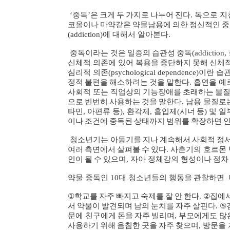
‘
중독
’
은
크게
두
가지로
나누어
진다
.
독으로
지
코올이나
마약같은
약물남용에
의한
정신적인
중
(addiction)
에
대해서
알아본다
.
중독이라는
것은
일종의
습관성
중독
(addiction,
신체적
의존에
있어
복용을
중단하지
못해
신체
심리적
의존
(psychological dependence)
이란
습
정적
불편을
해소하려는
것을
말한다
.
흡연을
예
사회적
또는
직업상의
기능장애를
초래하는
물
으로
빈번히
사용하는
것을
말한다
.
남용
물질로
타민
,
아편류
등
),
환각제
,
흡입제
(
시너
등
)
및
일
이나
조건에
중독된
상태까지
범위를
확장하면
청소년기는
아동기를
지나
계속해서
사회적
정
여러
측면에서
살펴볼
수
있다
.
사춘기의
호르몬
인이
될
수
있으며
,
자아
정체감의
형성이나
점차
약물
중독인
10
대
청소년들의
행동을
관찰하면
①
학교를
자주
빠지고
숙제를
잘
안
한다
. ②
집에
서
약물이
발견되며
남의
눈치를
자주
살핀다
. ⑤
문에
친구에게
돈을
자주
빌리며
,
부모에게도
많
사용하기
위해
음침한
곳을
자주
찾으며
,
방문을