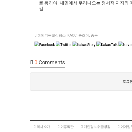
를
통하여
내면에서
우러나오는
정서적
지지와
길
한인기독교상담소
,
KACC
,
송조이
,
중독
0
Comments
로그인
회사 소개
이용약관
개인정보 취급방침
이메일