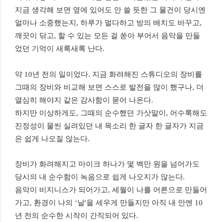
지금
생각해
보면
옆에
있어도
안
쓸
듯한
그
물건이
당시엔
얼마나
소중했는지
,
하루가
멀다하고
방의
배치도
바꾸고
,
깨끗이
닦고
,
할
수
있는
모든
걸
쏟아
부어서
음악을
만들
었던
기억이
새록새록
난다
.
약
10
년
전의
일이었다
.
지금
화려해진
스튜디오의
장비를
그때의
장비와
비교해
보면
스스로
발전을
많이
했구나
,
더
열심히
해야지
같은
감사함이
묻어
나온다
.
하지만
이상하게도
,
그때의
순수했던
가삿말이
,
어수룩해도
진정성이
물씬
실려있던
내
목소리
한
글자
한
글자가
지금
은
쉽게
나오질
않는다
.
장비가
화려해지고
마이크
하나가
몇
백만
원을
넘어가도
당시의
내
순수함이
녹음으로
쉽게
나오지가
않는다
.
음악이
비지니스가
되어가고
,
세월이
나를
어른으로
만들어
가고
,
환경이
나의
‘
날
'
을
세우게
만들지만
아직
내
안엔
10
년
전의
순수한
시작이
간직되어
있다
.