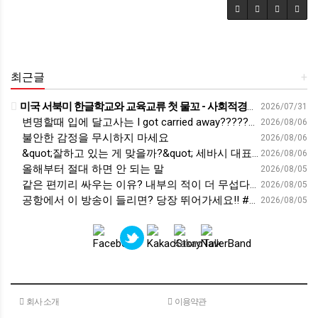
최근글
+
미국 서북미 한글학교와 교육교류 첫 물꼬 - 사회적경제뉴스
2026/07/31
변명할때 입에 달고사는 I got carried away????????
2026/08/06
불안한 감정을 무시하지 마세요
2026/08/06
&quot;잘하고 있는 게 맞을까?&quot; 세바시 대표가 비교 지옥에서 탈출한 방법 [#세바시45 에디토리얼 ep.2]
2026/08/06
올해부터 절대 하면 안 되는 말
2026/08/05
같은 편끼리 싸우는 이유? 내부의 적이 더 무섭다? 인간이 갈등을 빚는 이유ㅣ최재천의 아마존
2026/08/05
공항에서 이 방송이 들리면? 당장 뛰어가세요!! #영어회화 #영어표현 #영어공부
2026/08/05
회사 소개
이용약관