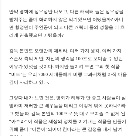
만약
영화에
정우성만
나오고
,
다른
캐릭터
들은
정우성을
받쳐주는
좀더
화려하지
않은
악기였으면
어땠을까
?
아니
면
황정민이
주인공이
되고
다른
캐릭터
들의
성향을
더
흐
리게
연출했으면
어땠을까
?
감독
본인도
오랜만의
데뷔라
,
여러
가지
생각
,
여러
가지
스폰서
측의
제안
,
자신의
생각을
100
프로
보여줄
수
없던
이유가
있었을
것이다
.
하지만
돌이켜
보면
그의
첫
작품
“
비트
"
는
우리
7080
세대들에게
비행
교과서처럼
아직
마음
깊이
자리하고
있다
.
그렇다
내가
느낀
것은
,
영화가
리뷰가
안
좋고
사람들이
실
망하며
저러한
큰
배우들을
데리고
이렇게
밖에
못하나
?
라
고
했을
때
감독
본인의
100
프로
뜻
대로
보여줄
수
없게
된
“
아수라
"
이
작품은
세상의
정치를
이겨내는
작품을
만들기
위해
좀더
“
어른이
”
되어야
한다라는
큰
감정을
내게
남겨