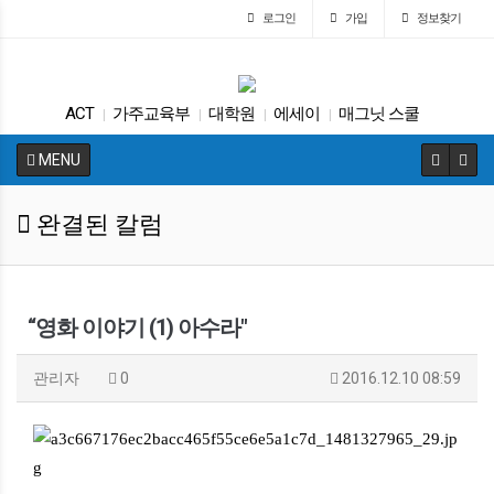
로그인
가입
정보찾기
ACT
가주교육부
대학원
에세이
매그닛 스쿨
|
|
|
|
SAT
학교급식
대입
차터스쿨
|
|
|
|
MENU
캘리포니아 교육부
|
완결된 칼럼
“영화 이야기 (1) 아수라"
관리자
0
2016.12.10 08:59