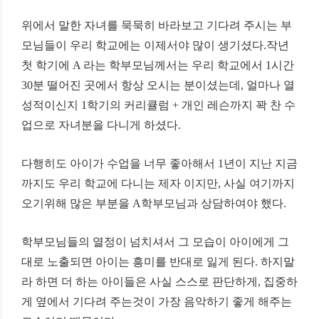
위에서
말한
자녀를
묵묵히
바라보고
기다려
주시는
부
모님들이
우리
학교에는
이제서야
많이
생기셨다
.
작년
첫
학기에
A
라는
학부모님께서는
우리
학교에서
1
시간
30
분
떨어진
곳에서
항상
오시는
분이셨는데
,
얼마나
열
성적이신지
1
학기의
커리큘럼
+
개인
레슨까지
꽉
찬
수
업으로
자녀분을
다니게
하셨다
.
다행히도
아이가
수업을
너무
좋아해서
1
년이
지난
지금
까지도
우리
학교에
다니는
제자
이지만
,
사실
여기까지
오기위해
많은
부분을
A
학부모님과
상담하여야
했다
.
학부모님들의
열정이
넘치셔서
그
모습이
아이에게
그
대로
노출되면
아이는
흥미를
반대로
잃게
된다
.
하지말
라
하면
더
하는
아이들은
사실
스스로
판단하게
,
집중하
게
옆에서
기다려
주는것이
가장
음악하기
좋게
해주는