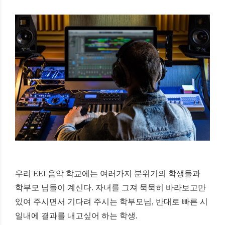
우리
EEI
음악
학교에는
여러가지
분위기의
학생들과
학부모
님들이
계신다
.
자녀를
그져
묵묵히
바라보고만
있여
주시면서
기다려
주시는
학부모님
,
반대로
빠른
시
일내에
결과를
내고싶어
하는
학생
.