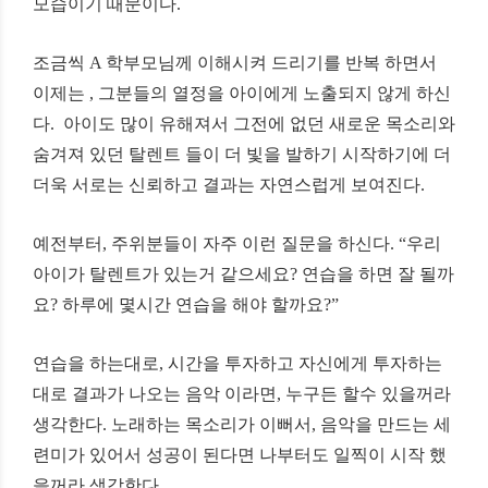
모습이기
때문이다
.
조금씩
A
학부모님께
이해시켜
드리기를
반복
하면서
이제는
,
그분들의
열정을
아이에게
노출되지
않게
하신
다
.
아이도
많이
유해져서
그전에
없던
새로운
목소리와
숨겨져
있던
탈렌트
들이
더
빛을
발하기
시작하기에
더
더욱
서로는
신뢰하고
결과는
자연스럽게
보여진다
.
예전부터
,
주위분들이
자주
이런
질문을
하신다
. “
우리
아이가
탈렌트가
있는거
같으세요
?
연습을
하면
잘
될까
요
?
하루에
몇시간
연습을
해야
할까요
?”
연습을
하는대로
,
시간을
투자하고
자신에게
투자하는
대로
결과가
나오는
음악
이라면
,
누구든
할수
있을꺼라
생각한다
.
노래하는
목소리가
이뻐서
,
음악을
만드는
세
련미가
있어서
성공이
된다면
나부터도
일찍이
시작
했
을꺼라
생각한다
.