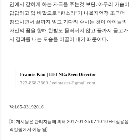
안에서
갇히게
하는
자극을
주는것
보단
,
아무리
가슴이
답답하고
입
바깥으로
“
한소리
”
가
나올지언정
조금더
참으시면서
끝까지
믿고
기다려
주시는
것이
아이들의
자신의
꿈을
향해
한발도
물러서지
않고
끝까지
물고가
서
결과를
내는
모습을
이끌어
내기
때문이다
.
Francis Kim | EEI NExtGen Director
323-868-3669 / eeimastar@gmail.com
Vol.65-03192016
[이 게시물은 관리자님에 의해 2017-01-25 07:10:10 EEI 실용음
악칼럼에서 이동 됨]