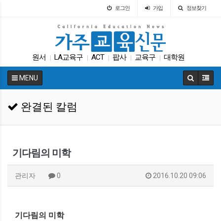
로그인
가입
정보찾기
원서
LA교육구
ACT
팝사
교육구
대학원
|
|
|
|
|
다카
에세이
ACT
캘리포니아 교육부
|
|
|
|
MENU
완결된 칼럼
기다림의 미학
관리자
0
2016.10.20 09:06
기다림의
미학