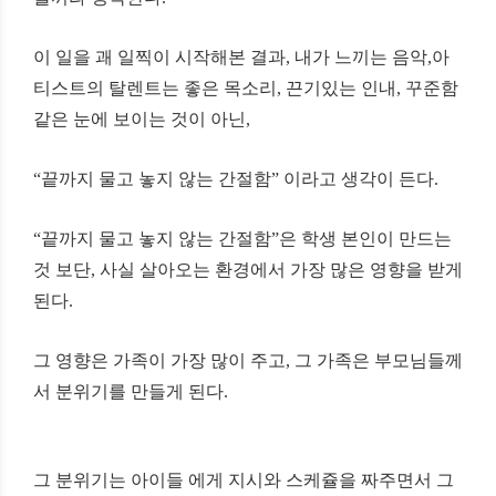
이
일을
괘
일찍이
시작해본
결과
,
내가
느끼는
음악
,
아
티스트의
탈렌트는
좋은
목소리
,
끈기있는
인내
,
꾸준함
같은
눈에
보이는
것이
아닌
,
“
끝까지
물고
놓지
않는
간절함
”
이라고
생각이
든다
.
“
끝까지
물고
놓지
않는
간절함
”
은
학생
본인이
만드는
것
보단
,
사실
살아오는
환경에서
가장
많은
영향을
받게
된다
.
그
영향은
가족이
가장
많이
주고
,
그
가족은
부모님들께
서
분위기를
만들게
된다
.
그
분위기는
아이들
에게
지시와
스케쥴을
짜주면서
그