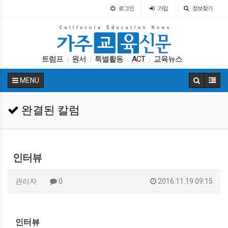
로그인
가입
정보찾기
트럼프
원서
특별활동
ACT
교육뉴스
|
|
|
|
교육구
가주교육부
인터뷰
팝사
차터스쿨
|
|
|
|
|
MENU
완결된 칼럼
인터뷰
관리자
0
2016.11.19 09:15
인터뷰