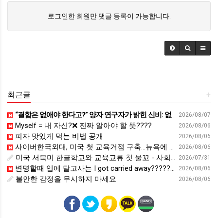
로그인한 회원만 댓글 등록이 가능합니다.
최근글
+
“결함은 없애야 한다고?” 양자 연구자가 밝힌 신비: 없애려던 흠이 무기가 되는 방법 | 이정현 KIST 양자기술연구단 선임연구원 | 양자 컴퓨터 인생 | 세바시 2121회
2026/08/07
Myself = 내 자신?❌ 진짜 알아야 할 뜻????
2026/08/06
피자 맛있게 먹는 비법 공개
2026/08/06
사이버한국외대, 미국 첫 교육거점 구축…뉴욕에 미주글로벌센터 개소 - 재외동포신문
2026/08/06
미국 서북미 한글학교와 교육교류 첫 물꼬 - 사회적경제뉴스
2026/07/31
변명할때 입에 달고사는 I got carried away????????
2026/08/06
불안한 감정을 무시하지 마세요
2026/08/06