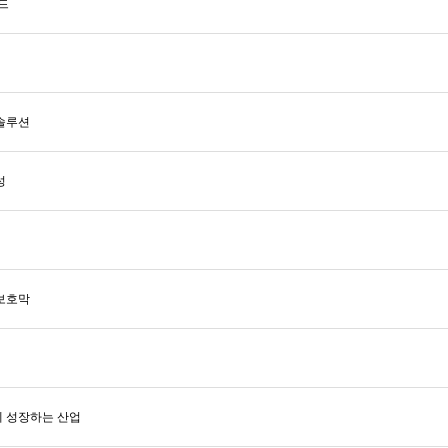
드
솔루션
성
보호막
께 성장하는 산업