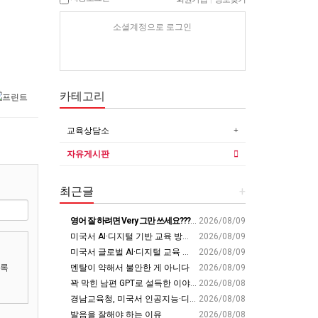
소셜계정으로 로그인
카테고리
교육상담소
자유게시판
최근글
+
영어 잘 하려면 Very 그만 쓰세요????‍♂️
2026/08/09
미국서 AI·디지털 기반 교육 방안 모색 - 경남매일
2026/08/09
미국서 글로벌 AI·디지털 교육 해법 찾는다 - 경남일보
2026/08/09
록
멘탈이 약해서 불안한 게 아니다
2026/08/09
꽉 막힌 남편 GPT로 설득한 이야기
2026/08/08
경남교육청, 미국서 인공지능·디지털 교육혁신 방안 모색 - 웹이코노미
2026/08/08
발음을 잘해야 하는 이유
2026/08/08