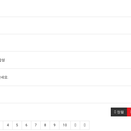
합성
네요.
정렬
4
5
6
7
8
9
10