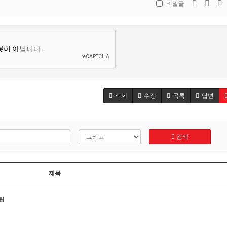
비밀글
삭제
수정
목록
답변
검색
제목
팁