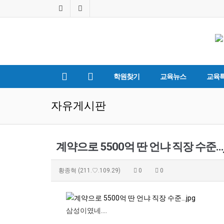
학원찾기
교육뉴스
교육
자유게시판
계약으로 5500억 딴 언냐 직장 수준...j
황종혁
(211.♡.109.29)
0
0
삼성이였네....