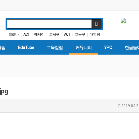
코로나
ACT
에세이
교육구
ACT
교육구
대학원
|
|
|
|
|
|
DACA
Fafsa
가주교육부
|
|
|
특집
EduTube
교육칼럼
커뮤니티
YPC
한글놀
pg
2019.04.2