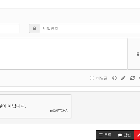
등
비밀글
목록
답변