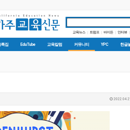
교육뉴스
트럼프
바이든
인터뷰
|
|
|
|
학교급식
대학원
SAT
|
|
|
|
육특집
EduTube
교육칼럼
커뮤니티
YPC
한글
2022.04.2