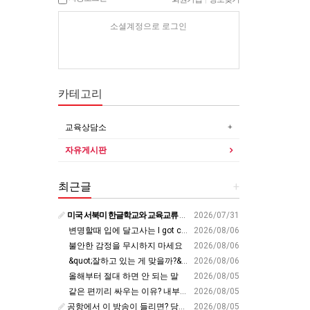
소셜계정으로 로그인
카테고리
교육상담소
자유게시판
최근글
+
미국 서북미 한글학교와 교육교류 첫 물꼬 - 사회적경제뉴스
2026/07/31
변명할때 입에 달고사는 I got carried away????????
2026/08/06
불안한 감정을 무시하지 마세요
2026/08/06
&quot;잘하고 있는 게 맞을까?&quot; 세바시 대표가 비교 지옥에서 탈출한 방법 [#세바시45 에디토리얼 ep.2]
2026/08/06
올해부터 절대 하면 안 되는 말
2026/08/05
같은 편끼리 싸우는 이유? 내부의 적이 더 무섭다? 인간이 갈등을 빚는 이유ㅣ최재천의 아마존
2026/08/05
공항에서 이 방송이 들리면? 당장 뛰어가세요!! #영어회화 #영어표현 #영어공부
2026/08/05