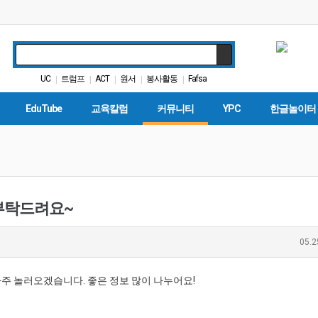
UC
트럼프
ACT
원서
봉사활동
Fafsa
|
|
|
|
|
가주교육신문
캘리포니아 교육부
SAT
다카
|
|
|
|
EduTube
교육칼럼
커뮤니티
YPC
한글놀이터
잘 부탁드려요~
05.2
 자주 놀러오겠습니다. 좋은 정보 많이 나누어요!