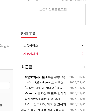
소셜계정으로 로그인
카테고리
교육상담소
자유게시판
최근글
+
박문호 박사가 들려주는 과학사 속 결정적 순간들! 직관을 뛰어넘는 과학적 통찰 : 생각하는 청소년을 위한 과학 시리즈 1부(feat.박문호 박사)
2026/08/07
다 &quot;혼자&quot;로 외우면 틀려요. Alone????By myself????On my own
2026/08/07
“결함은 없애야 한다고?” 양자 연구자가 밝힌 신비: 없애려던 흠이 무기가 되는 방법 | 이정현 KIST 양자기술연구단 선임연구원 | 양자 컴퓨터 인생 | 세바시 2121회
2026/08/07
Myself = 내 자신?❌ 진짜 알아야 할 뜻????
2026/08/06
피자 맛있게 먹는 비법 공개
2026/08/06
사이버한국외대, 미국 첫 교육거점 구축…뉴욕에 미주글로벌센터 개소 - 재외동포신문
2026/08/06
록
미국 서북미 한글학교와 교육교류 첫 물꼬 - 사회적경제뉴스
2026/07/31