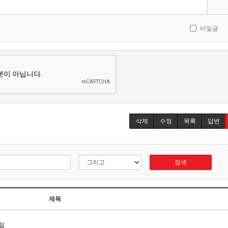
비밀글
삭제
수정
목록
답변
검색
제목
팁