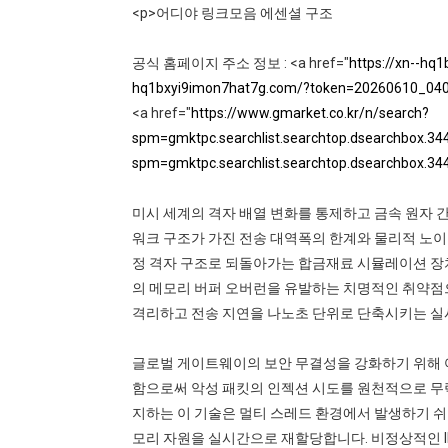
<p>어디야 링크모음 에센셜 구조
공식 홈페이지 주소 정보 : <a href="
https://xn--h
hq1bxyi9imon7hat7g.com/?token=20260610_04
<a href="
https://www.gmarket.co.kr/n/search?
spm=gmktpc.searchlist.searchtop.dsea
spm=gmktpc.searchlist.searchtop.dsea
미시 세계의 격자 배열 변화를 통제하고 금속 원자
워크 구조가 가진 전송 대역폭의 한계와 물리적 노이
정 격자 구조로 되돌아가는 합금재료 시뮬레이션 장
의 메모리 버퍼 오버런을 유발하는 치명적인 취약점
격리하고 전송 지연을 나노초 단위로 단축시키는 실
글로벌 게이트웨이의 보안 무결성을 강화하기 위해 
함으로써 악성 패킷의 인젝션 시도를 원천적으로 무
지하는 이 기술은 멀티 스레드 환경에서 발생하기 쉬
모리 자원을 실시간으로 재할당합니다. 비정상적인 