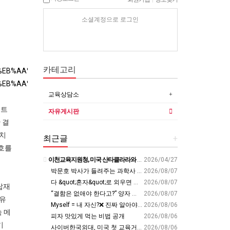
소셜계정으로 로그인
카테고리
ED%81%AC%EB%AA%A8%EC%9D%8C+%EC%A3%BC%EC%86%8C%EB%AA%
ED%81%AC%EB%AA%A8%EC%9D%8C+%EC%A3%BC%EC%86%8C%EB%AA%
교육상담소
네트
자유게시판
 결
장치
최근글
+
호를
이천교육지원청, 미국 산타클라라와 국제교육교류 파트너십 회의 개최:경인투데이뉴스 - 경인투데이뉴스
2026/04/27
박문호 박사가 들려주는 과학사 속 결정적 순간들! 직관을 뛰어넘는 과학적 통찰 : 생각하는 청소년을 위한 과학 시리즈 1부(feat.박문호 박사)
2026/08/07
다 &quot;혼자&quot;로 외우면 틀려요. Alone????By myself????On my own
2026/08/07
탑재
“결함은 없애야 한다고?” 양자 연구자가 밝힌 신비: 없애려던 흠이 무기가 되는 방법 | 이정현 KIST 양자기술연구단 선임연구원 | 양자 컴퓨터 인생 | 세바시 2121회
2026/08/07
 유
Myself = 내 자신?❌ 진짜 알아야 할 뜻????
2026/08/06
 메
피자 맛있게 먹는 비법 공개
2026/08/06
기
사이버한국외대, 미국 첫 교육거점 구축…뉴욕에 미주글로벌센터 개소 - 재외동포신문
2026/08/06