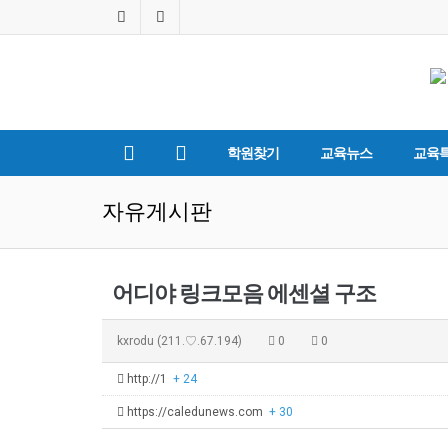
학원찾기
교육뉴스
교육
자유게시판
어디야 링크모음 에센셜 구조
kxrodu
(211.♡.67.194)
0
0
http://1
+ 24
https://caledunews.com
+ 30