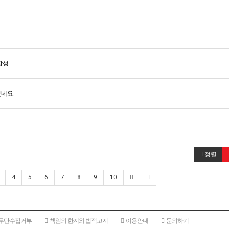
합성
네요.
정렬
4
5
6
7
8
9
10
 무단수집거부
책임의 한계와 법적고지
이용안내
문의하기