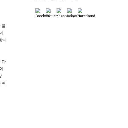
드 풀
 네
합니
다.
레이
상
되며