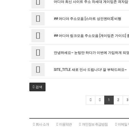
어디야 최신 사이트 주소 차세대 게이밍존 격자암
## 어디야 주소모음 [스마트 성인엔터3] 비행
## 어디야 링크모음 주소모음 [게이밍존 가이드] 
안녕하세요~ 눈팅만 하다가 이번에 가입하게 되었
SITE_TITLE 새로 인사 드립니다! 잘 부탁드려요~
검색
1
2
3
회사 소개
이용약관
개인정보 취급방침
이메일