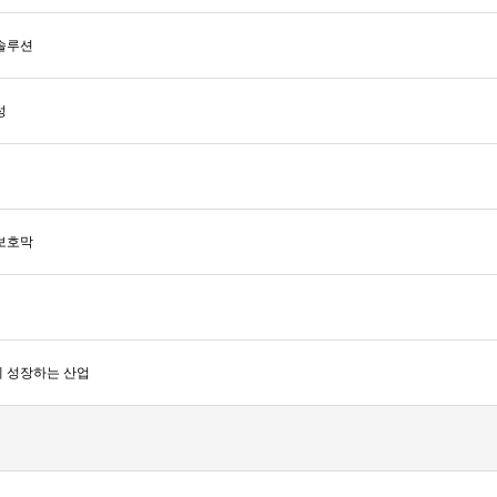
솔루션
성
보호막
께 성장하는 산업