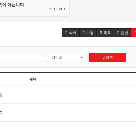
삭제
수정
목록
답변
검색
제목
팁
드