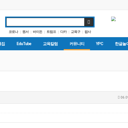
코로나
원서
바이든
트럼프
다카
교육구
팝사
|
|
|
|
|
|
가주교육부
DACA
특별활동
|
|
|
특집
EduTube
교육칼럼
커뮤니티
YPC
한글놀
06.0