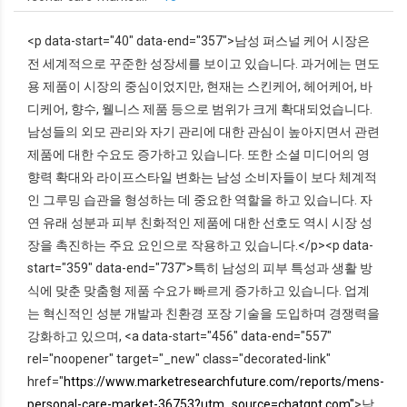
<p data-start="40" data-end="357">남성 퍼스널 케어 시장은
전 세계적으로 꾸준한 성장세를 보이고 있습니다. 과거에는 면도
용 제품이 시장의 중심이었지만, 현재는 스킨케어, 헤어케어, 바
디케어, 향수, 웰니스 제품 등으로 범위가 크게 확대되었습니다.
남성들의 외모 관리와 자기 관리에 대한 관심이 높아지면서 관련
제품에 대한 수요도 증가하고 있습니다. 또한 소셜 미디어의 영
향력 확대와 라이프스타일 변화는 남성 소비자들이 보다 체계적
인 그루밍 습관을 형성하는 데 중요한 역할을 하고 있습니다. 자
연 유래 성분과 피부 친화적인 제품에 대한 선호도 역시 시장 성
장을 촉진하는 주요 요인으로 작용하고 있습니다.</p><p data-
start="359" data-end="737">특히 남성의 피부 특성과 생활 방
식에 맞춘 맞춤형 제품 수요가 빠르게 증가하고 있습니다. 업계
는 혁신적인 성분 개발과 친환경 포장 기술을 도입하며 경쟁력을
강화하고 있으며, <a data-start="456" data-end="557"
rel="noopener" target="_new" class="decorated-link"
href="
https://www.marketresearchfuture.com/reports/mens-
personal-care-market-36753?utm_source=chatgpt.com"
>남