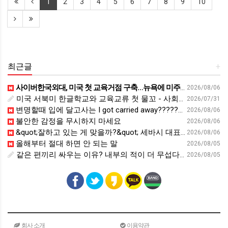
1
2
3
4
5
6
7
8
9
10
최근글
+
사이버한국외대, 미국 첫 교육거점 구축…뉴욕에 미주글로벌센터 개소 - 재외동포신문
2026/08/06
미국 서북미 한글학교와 교육교류 첫 물꼬 - 사회적경제뉴스
2026/07/31
변명할때 입에 달고사는 I got carried away????????
2026/08/06
불안한 감정을 무시하지 마세요
2026/08/06
&quot;잘하고 있는 게 맞을까?&quot; 세바시 대표가 비교 지옥에서 탈출한 방법 [#세바시45 에디토리얼 ep.2]
2026/08/06
올해부터 절대 하면 안 되는 말
2026/08/05
같은 편끼리 싸우는 이유? 내부의 적이 더 무섭다? 인간이 갈등을 빚는 이유ㅣ최재천의 아마존
2026/08/05
회사 소개
이용약관