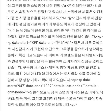
성 그루밍 및 퍼스널 케어 시장 전망</a>은 이러한 변화가 앞으
로도 지속될 것으로 전망하고 있습니다. 스킨케어 제품은 여전히
가장 큰 시장 점유율을 차지하고 있으며, 탈모 관리와 두피 건강
에 대한 관심 증가로 헤어케어 부문도 빠르게 성장하고 있습니
다. 이는 남성들이 단순한 외모 관리뿐 아니라 건강한 라이프스
타일의 일부로 퍼스널 케어를 인식하고 있음을 보여줍니다.</p>
<p data-start="739" data-end="945">또한 젊은 세대를 중심으
로 자신감과 자기 표현의 수단으로 그루밍을 중요하게 생각하는
문화가 확산되고 있습니다. 이에 따라 브랜드들은 디지털 마케팅
과 인플루언서 협업을 적극 활용하며 소비자와의 접점을 넓히고
있습니다. 구독형 서비스와 개인 맞춤형 제품도 인기를 얻고 있
으며, 특히 아시아 태평양 지역에서는 도시화와 소득 증가에 힘
입어 시장 성장 기회가 확대되고 있습니다.</p><p data-
start="947" data-end="1032" data-is-last-node="" data-is-
only-node="">전반적으로 남성 퍼스널 케어 시장은 소비자 인식
변화, 제품 혁신, 그리고 프리미엄 제품 수요 증가에 힘입어 지속
적인 성장세를 이어갈 것으로 예상됩니다.</p>