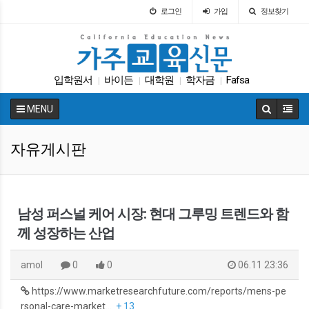
로그인
가입
정보찾기
입학원서
바이든
대학원
학자금
Fafsa
|
|
|
|
팝사
인터뷰
캘리포니아 교육부
차터스쿨
|
|
|
|
MENU
커먼코어
|
자유게시판
남성 퍼스널 케어 시장: 현대 그루밍 트렌드와 함
께 성장하는 산업
amol
0
0
06.11 23:36
https://www.marketresearchfuture.com/reports/mens-pe
rsonal-care-market…
+ 13