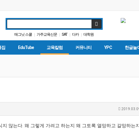
매그닛 스쿨
가주교육신문
SAT
다카
대학원
|
|
|
|
캘리포니아 교육부
휴교
대입
차터스쿨
ACT
|
|
|
|
|
특집
EduTube
교육칼럼
커뮤니티
YPC
한글놀
2019.03.0
지 않는다. 왜 그렇게 가려고 하는지 왜 그토록 열망하고 갈망하는지