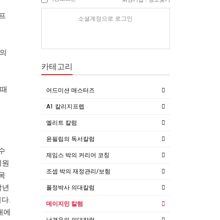
 프
소셜계정으로 로그인
만의
카테고리
 때
어드미션 매스터즈
A1 칼리지프렙
엘리트 칼럼
윤필립의 독서칼럼
수
제임스 박의 커리어 코칭
지원
조셉 박의 재정관리/보험
목
학년
폴정박사 의대칼럼
다.
데이지민 칼럼
내에
남경윤의 의대칼럼