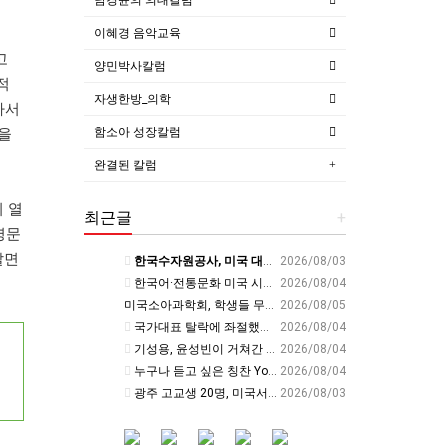
이혜경 음악교육
고
양민박사칼럼
적
자생한방_의학
가서
함소아 성장칼럼
쟁을
완결된 칼럼
 열
최근글
+
명문
살면
한국수자원공사, 미국 대학생에 AI·디지털트윈 물관리 교육 - cfnews.kr
2026/08/03
한국어·전통문화 미국 시애틀서 알렸다… 전북교육청, 국제교육 협력 확대 - 세계일보
2026/08/04
미국소아과학회, 학생들 무거운 책가방 ‘경고’ - 교육플러스
2026/08/05
국가대표 탈락에 좌절했을 때 나를 살린 부모님의 &#39;이 행동&#39; | 김아랑 전 쇼트트랙 선수 | 국가대표 쇼트트랙 올림픽 금메달 | 세바시 2116회
2026/08/04
기성용, 윤성빈이 거쳐간 전문가의 경고 &#39;이런 사람은 운동, 안하는 게 낫습니다&#39; | 홍정기 차의과대학스포츠의학대학원장 | 운동 건강 체중조절 면역력 | 세바시 2118회
2026/08/04
누구나 듣고 싶은 칭찬 You&#39;re thriving✨(번창❌)
2026/08/04
광주 고교생 20명, 미국서 글로벌 리더십 키운다 - 호남교육신문
2026/08/03