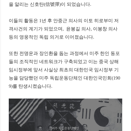
을 알리는 신호탄
(
信號彈
)
이 되었습니다
.
이들의 활동은
1
년 후 안중근 의사의
이토 히로부미 저
격사건의 계기가 되었으며,
윤봉길 의사
,
이봉창 의사
등의
영웅적인 독립 의거로 이어졌습니다.
또한 전명운과 장인환을 돕는 과정에서
미주 한인 동포
들의 조직적인 네트워크가 구축되었고
이는 중국 상해
임시정부에 앞서
사실상 최초의 대한민국 임시정부 기
능을 담당했던
미주 독립운동단체인
대한인국민회
(190
9)
를 탄생시켰습니다
.