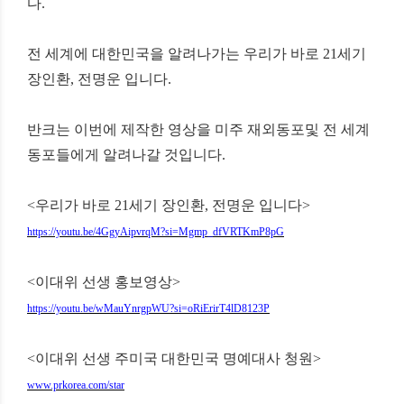
다
.
전 세계에 대한민국을 알려나가는
우리가 바로
21
세기
장인환
,
전명운 입니다
.
반크는 이번에 제작한 영상을 미주 재외동포및 전 세계
동포들에게 알려나갈 것입니다
.
<
우리가 바로
21
세기 장인환
,
전명운 입니다
>
https://youtu.be/4GgyAipvrqM?si=Mgmp_dfVRTKmP8pG
<
이대위 선생 홍보영상
>
https://youtu.be/wMauYnrgpWU?si=oRiErirT4lD8123P
<
이대위 선생 주미국 대한민국 명예대사 청원
>
www.prkorea.com/star