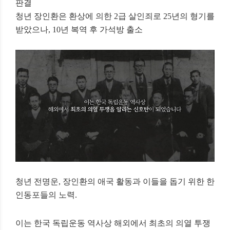
판결
청년 장인환은 환상에 의한 2급 살인죄로
25년의 형기를
받았으나, 10년 복역 후 가석방 출소
청년 전명운
,
장인환의 애국 활동과
이들을 돕기 위한 한
인동포들의 노력.
이는 한국 독립운동 역사상
해외에서 최초의 의열 투쟁