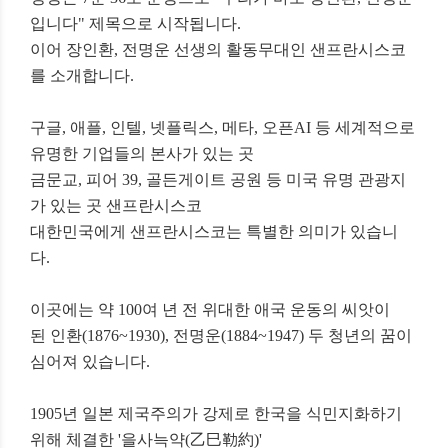
입니다" 제목으로 시작됩니다.
이어 장인환, 전명운 선생의 활동무대인 샌프란시스코
를 소개합니다.
구글, 애플, 인텔, 넷플릭스, 메타, 오픈AI 등
세계적으로
유명한 기업들의 본사가 있는 곳
금문교, 피어 39, 골든게이트 공원 등
미국 유명 관광지
가 있는 곳
샌프란시스코
대한민국에게 샌프란시스코는 특별한 의미가 있습니
다.
이곳에는 약 100여 년 전 위대한 애국 운동의 씨앗이
된
인환(1876~1930), 전명운(1884~1947)
두 청년의 꿈이
심어져 있습니다.
1905년 일본 제국주의가 강제로
한국을 식민지화하기
위해 체결한 '을사늑약(乙巳勒約)'