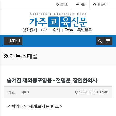
로그인
가입
정보찾기
입학원서
다카
원서
Fafsa
특별활동
|
|
|
|
교육정책
가주교육신문
UC
팝사
|
|
|
|
MENU
캘리포니아 교육부
|
에듀스페셜
숨겨진 재외동포영웅 - 전명운, 장인환의사
가교
0
2024.09.19 07:40
< 박기태의 세계로가는 반크 >