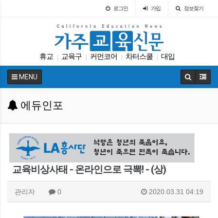
로그인
가입
정보찾기
휴교
교육구
커먼코어
차터스쿨
대입
|
|
|
|
입학원서
에세이
ACT
Fafsa
다카
|
|
|
|
|
MENU
에듀인포
교육비상사태 - 온라인으로 극뽁! - (상)
관리자
0
2020.03.31 04:19