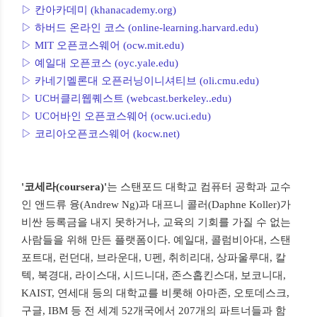
▷ 칸아카데미 (khanacademy.org)
▷ 하버드 온라인 코스 (online-learning.harvard.edu)
▷ MIT 오픈코스웨어 (ocw.mit.edu)
▷ 예일대 오픈코스 (oyc.yale.edu)
▷ 카네기멜론대 오픈러닝이니셔티브 (oli.cmu.edu)
▷ UC버클리웹퀘스트 (webcast.berkeley..edu)
▷ UC어바인 오픈코스웨어 (ocw.uci.edu)
▷ 코리아오픈코스웨어 (kocw.net)
'코세라(coursera)'
는 스탠포드 대학교 컴퓨터 공학과 교수
인 앤드류 융(Andrew Ng)과 대프니 콜러(Daphne Koller)가
비싼 등록금을 내지 못하거나, 교육의 기회를 가질 수 없는
사람들을 위해 만든 플랫폼이다. 예일대, 콜럼비아대, 스탠
포트대, 런던대, 브라운대, U펜, 취히리대, 상파울루대, 칼
텍, 북경대, 라이스대, 시드니대, 존스홉킨스대, 보코니대,
KAIST, 연세대 등의 대학교를 비롯해 아마존, 오토데스크,
구글, IBM 등 전 세계 52개국에서 207개의 파트너들과 함