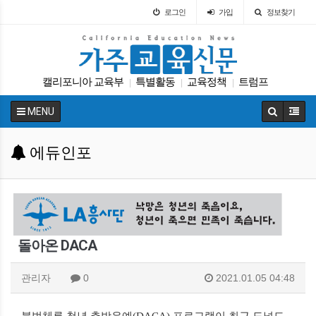
로그인
가입
정보찾기
캘리포니아 교육부
특별활동
교육정책
트럼프
|
|
|
입학원서
교육구
바이든
UC
|
|
|
|
MENU
가주교육신문
커먼코어
|
|
에듀인포
돌아온 DACA
관리자
0
2021.01.05 04:48