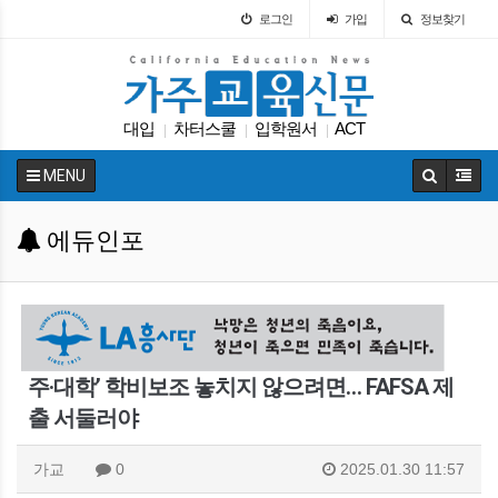
로그인
가입
정보찾기
대입
차터스쿨
입학원서
ACT
|
|
|
캘리포니아 교육부
에세이
봉사활동
대학원
|
|
|
|
MENU
인터뷰
SAT
|
|
에듀인포
주·대학’ 학비보조 놓치지 않으려면… FAFSA 제
출 서둘러야
가교
0
2025.01.30 11:57