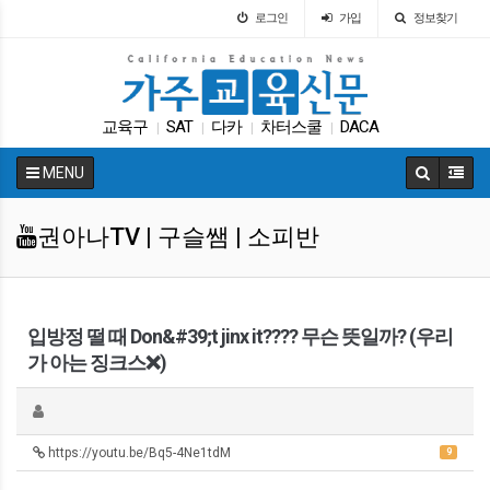
로그인
가입
정보찾기
교육구
SAT
다카
차터스쿨
DACA
|
|
|
|
캘리포니아 교육부
학자금
바이든
ACT
|
|
|
|
MENU
가주교육부
|
권아나TV | 구슬쌤 | 소피반
입방정 떨 때 Don&#39;t jinx it???? 무슨 뜻일까? (우리
가 아는 징크스❌)
https://youtu.be/Bq5-4Ne1tdM
9