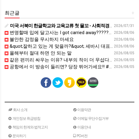
최근글
+
미국 서북미 한글학교와 교육교류 첫 물꼬 - 사회적경제뉴스
2026/07/31
변명할때 입에 달고사는 I got carried away????????
2026/08/06
불안한 감정을 무시하지 마세요
2026/08/06
&quot;잘하고 있는 게 맞을까?&quot; 세바시 대표가 비교 지옥에서 탈출한 방법 [#세바시45 에디토리얼 ep.2]
2026/08/06
올해부터 절대 하면 안 되는 말
2026/08/05
같은 편끼리 싸우는 이유? 내부의 적이 더 무섭다? 인간이 갈등을 빚는 이유ㅣ최재천의 아마존
2026/08/05
공항에서 이 방송이 들리면? 당장 뛰어가세요!! #영어회화 #영어표현 #영어공부
2026/08/05
회사 소개
이용약관
개인정보 취급방침
이메일 무단수집거부
책임의 한계와 법적고지
이용안내
문의하기
PC버전