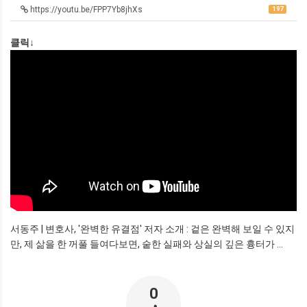
https://youtu.be/FPP7Yb8jhXs
197
클릭↓
서동주 | 변호사, '완벽한 유결점' 저자 소개 : 겉은 완벽해 보일 수 있지
만, 제 삶을 한 꺼풀 들여다보면, 숱한 실패와 상실의 깊은 흉터가 ...
0