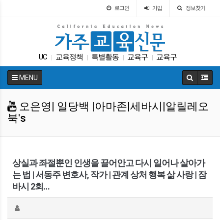
로그인
가입
정보찾기
UC
교육정책
특별활동
교육구
교육구
|
|
|
|
인터뷰
팝사
학교급식
가주교육부
바이든
|
|
|
|
|
MENU
오은영| 일당백 |아마존|세바시|알릴레오
북's
상실과 좌절뿐인 인생을 끌어안고 다시 일어나 살아가
는 법 | 서동주 변호사, 작가 | 관계 상처 행복 삶 사랑 | 잠
바시 2회…