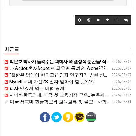
최근글
+
박문호 박사가 들려주는 과학사 속 결정적 순간들! 직관을 뛰어넘는 과학적 통찰 : 생각하는 청소년을 위한 과학 시리즈 1부(feat.박문호 박사)
2026/08/07
다 &quot;혼자&quot;로 외우면 틀려요. Alone????By myself????On my own
2026/08/07
“결함은 없애야 한다고?” 양자 연구자가 밝힌 신비: 없애려던 흠이 무기가 되는 방법 | 이정현 KIST 양자기술연구단 선임연구원 | 양자 컴퓨터 인생 | 세바시 2121회
2026/08/07
Myself = 내 자신?❌ 진짜 알아야 할 뜻????
2026/08/06
피자 맛있게 먹는 비법 공개
2026/08/06
사이버한국외대, 미국 첫 교육거점 구축…뉴욕에 미주글로벌센터 개소 - 재외동포신문
2026/08/06
미국 서북미 한글학교와 교육교류 첫 물꼬 - 사회적경제뉴스
2026/07/31