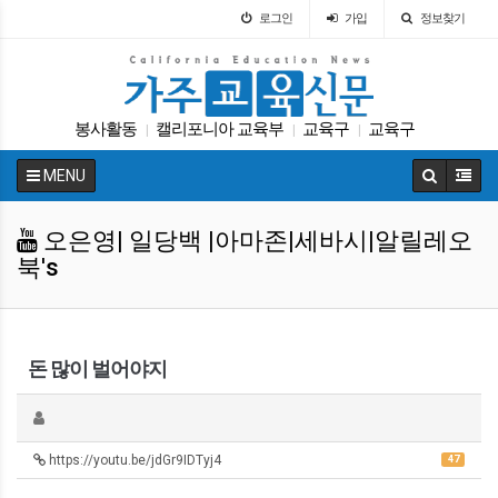
로그인
가입
정보찾기
봉사활동
캘리포니아 교육부
교육구
교육구
|
|
|
SAT
ACT
대입
대학원
에세이
DACA
|
|
|
|
|
|
MENU
오은영| 일당백 |아마존|세바시|알릴레오
북's
돈 많이 벌어야지
https://youtu.be/jdGr9IDTyj4
47