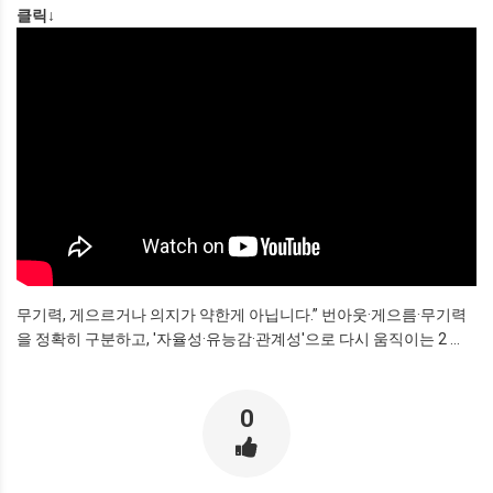
클릭↓
무기력, 게으르거나 의지가 약한게 아닙니다.” 번아웃·게으름·무기력
을 정확히 구분하고, '자율성·유능감·관계성'으로 다시 움직이는 2 ...
0