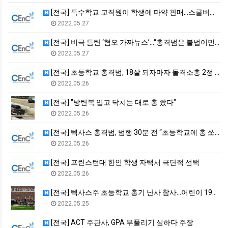
[전국] 특수학교 교직원이 학생에 마약 판매…스쿨버스 운전사 부…
2022.05.27
[전국] 비극 틈탄 ‘혐오 가짜뉴스’...“총격범은 불법이민자"
2022.05.27
[전국] 초등학교 총격범, 18살 되자마자 돌격소총 2정·총알 …
2022.05.26
[전국] "방탄복 입고 닥치는 대로 총 쐈다"
2022.05.26
[전국] 텍사스 총격범, 범행 30분 전 “초등학교에 총 쏘겠다…
2022.05.26
[전국] 프린스턴대 한인 학생 자택서 극단적 선택
2022.05.26
[전국] 텍사스주 초등학교 총기 난사 참사…어린이 19명 등 최…
2022.05.25
[전국] ACT 주관사, GPA 부풀리기 심하다 주장