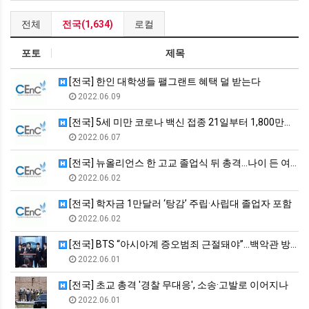
전체
전국(1,634)
로컬
포토
제목
[전국] 한인 대학생들 팰그랜트 혜택 덜 받는다
2022.06.09
[전국] 5세 미만 코로나 백신 접종 21일부터 1,800만명 …
2022.06.07
[전국] 뉴올리언스 한 고교 졸업식 뒤 총격…나이 든 여성 1명…
2022.06.02
[전국] 학자금 1만달러 ‘탕감’ 주립·사립대 졸업자 포함
2022.06.02
[전국] BTS “아시아계 증오범죄 근절돼야”…백악관 방문 바이…
2022.06.01
[전국] 초교 총격 '경찰 무대응', 소송·고발로 이어지나
2022.06.01