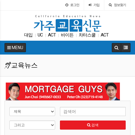
로그인
가입
정보찾기
대입
UC
ACT
바이든
차터스쿨
ACT
|
|
|
|
|
캘리포니아 교육부
팝사
트럼프
학교급식
|
|
|
|
MENU
교육뉴스
검색