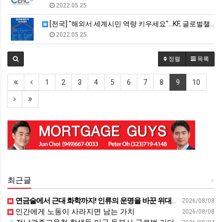
2022.05.25
[전국] "해외서 세계시민 역량 키우세요"…KF, 글로벌챌린저 …
2022.05.25
정렬
목록
1
2
3
4
5
6
7
8
9
10
최근글
+
연금술에서 근대 화학까지! 인류의 운명을 바꾼 위대한 발견 : 생각하는 청소년을 위한 과학 시리즈 2부(feat.박문호 박사)
2026/08/08
인간에게 노동이 사라지면 남는 가치
2026/08/08