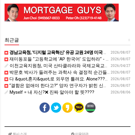
최근글
+
경남교육청, '디지털 교육혁신' 유공 교원 24명 미국 연수 - 연합뉴스
2026/08/07
재미동포들 "고등학교에 'AP 한국어' 도입하라“ - 재외동포신문
2026/08/07
이천교육지원청, 미국 산타클라라와 국제교육교류 파트너십 회의 개최:경인투데이뉴스 - 경인투데이뉴스
2026/04/27
박문호 박사가 들려주는 과학사 속 결정적 순간들! 직관을 뛰어넘는 과학적 통찰 : 생각하는 청소년을 위한 과학 시리즈 1부(feat.박문호 박사)
2026/08/07
다 &quot;혼자&quot;로 외우면 틀려요. Alone????By myself????On my own
2026/08/07
“결함은 없애야 한다고?” 양자 연구자가 밝힌 신비: 없애려던 흠이 무기가 되는 방법 | 이정현 KIST 양자기술연구단 선임연구원 | 양자 컴퓨터 인생 | 세바시 2121회
2026/08/07
Myself = 내 자신?❌ 진짜 알아야 할 뜻????
2026/08/06
회사 소개
이용약관