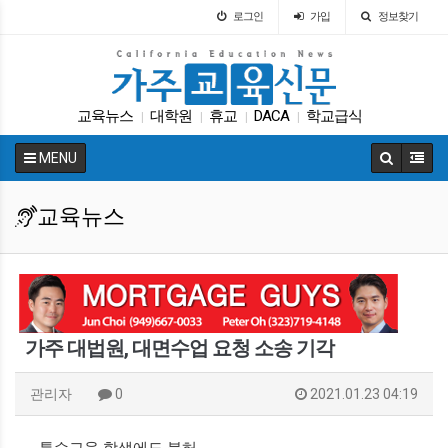
로그인
가입
정보찾기
교육뉴스
대학원
휴교
DACA
학교급식
|
|
|
|
LA교육구
특별활동
원서
에세이
ACT
|
|
|
|
|
MENU
교육뉴스
가주 대법원, 대면수업 요청 소송 기각
관리자
0
2021.01.23 04:19