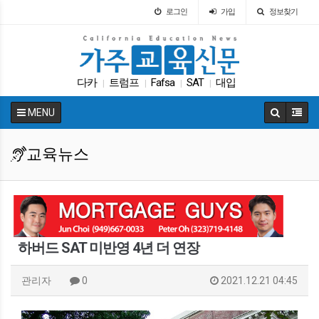
로그인
가입
정보찾기
다카
트럼프
Fafsa
SAT
대입
|
|
|
|
캘리포니아 교육부
원서
학교급식
코로나
|
|
|
|
MENU
교육뉴스
|
교육뉴스
하버드 SAT 미반영 4년 더 연장
관리자
0
2021.12.21 04:45