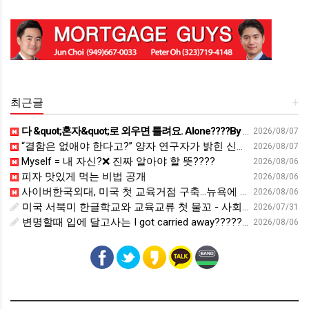
최근글
+
다 &quot;혼자&quot;로 외우면 틀려요. Alone????By myself????On my own
2026/08/07
“결함은 없애야 한다고?” 양자 연구자가 밝힌 신비: 없애려던 흠이 무기가 되는 방법 | 이정현 KIST 양자기술연구단 선임연구원 | 양자 컴퓨터 인생 | 세바시 2121회
2026/08/07
Myself = 내 자신?❌ 진짜 알아야 할 뜻????
2026/08/06
피자 맛있게 먹는 비법 공개
2026/08/06
사이버한국외대, 미국 첫 교육거점 구축…뉴욕에 미주글로벌센터 개소 - 재외동포신문
2026/08/06
미국 서북미 한글학교와 교육교류 첫 물꼬 - 사회적경제뉴스
2026/07/31
변명할때 입에 달고사는 I got carried away????????
2026/08/06