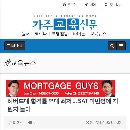
로그인
가입
정보찾기
원서
코로나
특별활동
바이든
교육뉴스
|
|
|
|
SAT
교육정책
DACA
휴교
에세이
|
|
|
|
|
MENU
교육뉴스
하버드대 합격률 역대 최저 … SAT 미반영에 지
원자 늘어
관리자
0
2022.04.05 03:32