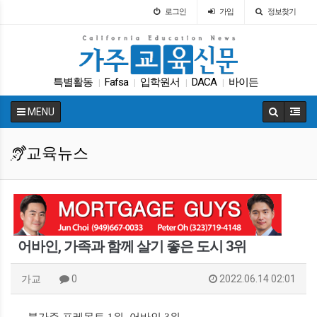
로그인
가입
정보찾기
특별활동
Fafsa
입학원서
DACA
바이든
|
|
|
|
커먼코어
가주교육신문
팝사
교육구
|
|
|
|
MENU
에세이
|
교육뉴스
어바인, 가족과 함께 살기 좋은 도시 3위
가교
0
2022.06.14 02:01