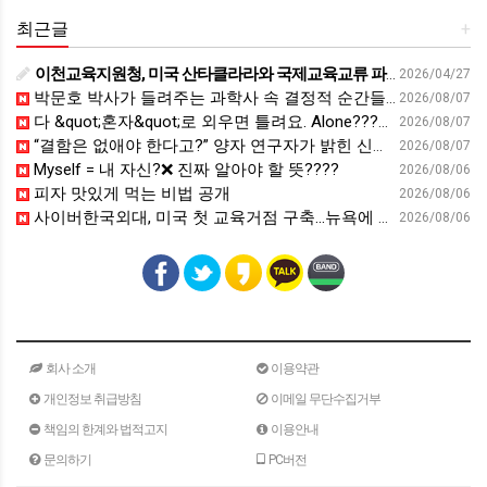
최근글
+
이천교육지원청, 미국 산타클라라와 국제교육교류 파트너십 회의 개최:경인투데이뉴스 - 경인투데이뉴스
2026/04/27
박문호 박사가 들려주는 과학사 속 결정적 순간들! 직관을 뛰어넘는 과학적 통찰 : 생각하는 청소년을 위한 과학 시리즈 1부(feat.박문호 박사)
2026/08/07
다 &quot;혼자&quot;로 외우면 틀려요. Alone????By myself????On my own
2026/08/07
“결함은 없애야 한다고?” 양자 연구자가 밝힌 신비: 없애려던 흠이 무기가 되는 방법 | 이정현 KIST 양자기술연구단 선임연구원 | 양자 컴퓨터 인생 | 세바시 2121회
2026/08/07
Myself = 내 자신?❌ 진짜 알아야 할 뜻????
2026/08/06
피자 맛있게 먹는 비법 공개
2026/08/06
사이버한국외대, 미국 첫 교육거점 구축…뉴욕에 미주글로벌센터 개소 - 재외동포신문
2026/08/06
회사 소개
이용약관
개인정보 취급방침
이메일 무단수집거부
책임의 한계와 법적고지
이용안내
문의하기
PC버전