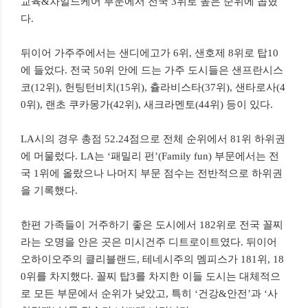
교육&차일드케어 부문에서 전국 3위로 높은 순위에 꼽혔
다.
뒤이어 가주주에서는 샌디에고가 6위, 샌호제 8위로 탑10
에 들었다. 전국 50위 안에 드는 가주 도시들은 샌프란시스
코(12위), 헌팅턴비치(15위), 츌라비스타(37위), 샌타로사(4
0위), 랜초 쿠카몽가(42위), 새크라멘토(44위) 등이 있다.
LA시의 경우 총점 52.24점으로 전체 순위에서 81위 하위권
에 머물렀다. LA는 ‘패밀리 펀’(Family fun) 부문에서는 전
국 1위에 올랐으나 나머지 부문 점수는 전반적으로 하위권
을 기록했다.
한편 가족들이 거주하기 좋은 도시에서 182위로 전국 꼴찌
라는 오명을 안은 곳은 미시건주 디트로이트였다. 뒤이어
오하이오주의 클리블랜드, 테네시주의 멤피스가 181위, 18
0위를 차지했다. 꼴찌 탑3를 차지한 이들 도시는 대체적으
로 모든 부문에서 순위가 낮았고, 특히 ‘건강&안전’과 ‘사