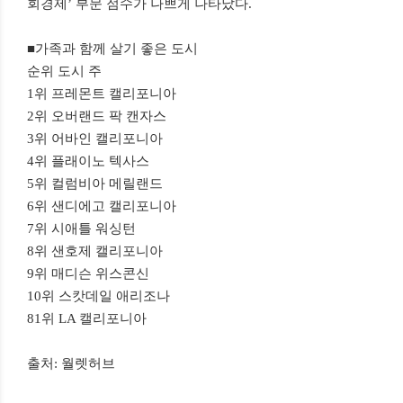
회경제’ 부문 점수가 나쁘게 나타났다.
■가족과 함께 살기 좋은 도시
순위 도시 주
1위 프레몬트 캘리포니아
2위 오버랜드 팍 캔자스
3위 어바인 캘리포니아
4위 플래이노 텍사스
5위 컬럼비아 메릴랜드
6위 샌디에고 캘리포니아
7위 시애틀 워싱턴
8위 샌호제 캘리포니아
9위 매디슨 위스콘신
10위 스캇데일 애리조나
81위 LA 캘리포니아
출처: 월렛허브