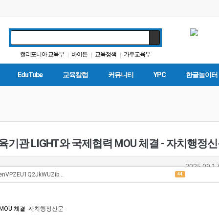
캘리포니아 교육부
바이든
교육정책
가주교육부
|
|
|
교육뉴스
Fafsa
에세이
트럼프
교육구
ACT
|
|
|
|
|
|
EduTube
교육칼럼
커뮤니티
YPC
한글놀이터
기관 LIGHT와 국제협력 MOU 체결 - 자치행정
2025.09.17
UxPenVPZEU1Q2JkWUZib…
44
MOU 체결
자치행정신문