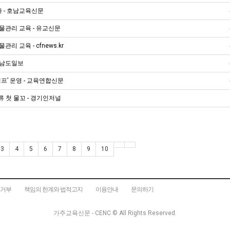
다 - 호남교육신문
물관리 교육 - 유교신문
 교육 - cfnews.kr
- 남도일보
프’ 운영 - 교육연합신문
 첫 물꼬 - 경기인저널
3
4
5
6
7
8
9
10
집거부
책임의 한계와 법적고지
이용안내
문의하기
가주교육신문 - CENC ©
All Rights Reserved.