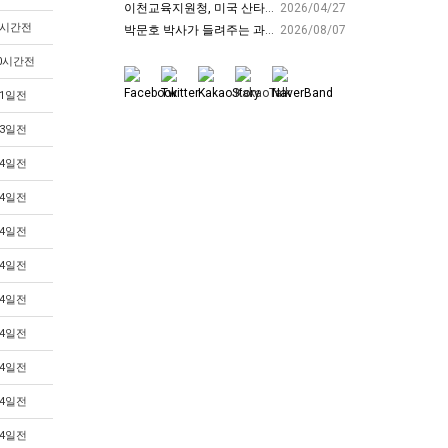
이천교육지원청, 미국 산타클라라와 국제교육교류 파트너십 회의 개최:경인투데이뉴스 - 경인투데이뉴스
2026/04/27
8시간전
박문호 박사가 들려주는 과학사 속 결정적 순간들! 직관을 뛰어넘는 과학적 통찰 : 생각하는 청소년을 위한 과학 시리즈 1부(feat.박문호 박사)
2026/08/07
0시간전
1일전
3일전
4일전
4일전
4일전
4일전
4일전
4일전
4일전
4일전
4일전