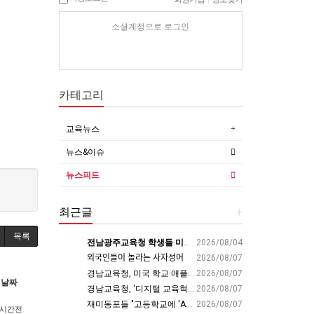
소셜계정으로 로그인
카테고리
교육뉴스
뉴스&이슈
뉴스피드
최근글
+
목록
전남광주교육청 학생들 미국 동부서 글로벌 리더십 체험 - 전남인터넷신문
2026/08/04
외국인들이 놀라는 사자성어
2026/08/07
경남교육청, 미국 학교·애플파크서 AI 교육 해법 찾는다 - 스트레이트뉴스
2026/08/07
날짜
경남교육청, '디지털 교육혁신' 유공 교원 24명 미국 연수 - 연합뉴스
2026/08/07
재미동포들 "고등학교에 'AP 한국어' 도입하라“ - 재외동포신문
2026/08/07
6시간전