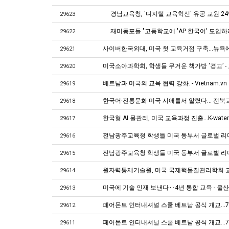
경남교육청, '디지털 교육혁신' 유공 교원 24
29623
재미동포들 "고등학교에 'AP 한국어' 도입하
29622
사이버한국외대, 미국 첫 교육거점 구축…뉴욕
29621
미국소아과학회, 학생들 무거운 책가방 ‘경고’ 
29620
베트남과 미국의 교육 협력 강화. - Vietnam.vn
29619
한국어·전통문화 미국 시애틀서 알렸다… 전북교
29618
한국형 AI 물관리, 미국 교육과정 진출...K-wate
29617
전남광주교육청 학생들 미국 동부서 글로벌 리
29616
전남광주교육청 학생들 미국 동부서 글로벌 리
29615
원자력통제기술원, 미국 국제핵물질관리학회 교육
29614
미국에 기술 인재 보낸다‥4년 통합 교육 - 울산
29613
페어몬트 인터내셔널 스쿨 베트남 공식 개교…70
29612
페어몬트 인터내셔널 스쿨 베트남 공식 개교…70
29611