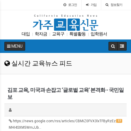
로그인
가입
정보찾기
대입
학자금
교육구
특별활동
입학원서
|
|
|
|
교육정책
팝사
인터뷰
학교급식
Fafsa
|
|
|
|
|
MENU
실시간 교육뉴스 피드
김포 교육, 미국과 손잡고 ‘글로벌 교육’ 본격화 - 국민일
보
https://news.google.com/rss/articles/CBMiZ0FVX3lxTFByRzEz
57
MHI4SXM5WmJJb…