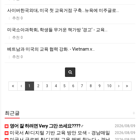
사이버한국외대, 미국 첫 교육거점 구축…뉴욕에 미주글로…
추천 0
|
미국소아과학회, 학생들 무거운 책가방 ‘경고’ - 교육…
추천 0
|
베트남과 미국의 교육 협력 강화. - Vietnam.v…
추천 0
|
1
2
3
4
5
6
7
8
9
10
최근글
+
영어 잘 하려면 Very 그만 쓰세요????‍♂️
2026/08/09
미국서 AI·디지털 기반 교육 방안 모색 - 경남매일
2026/08/09
미국서 글로벌 AI·디지털 교육 해법 찾는다 - 경남일보
2026/08/09