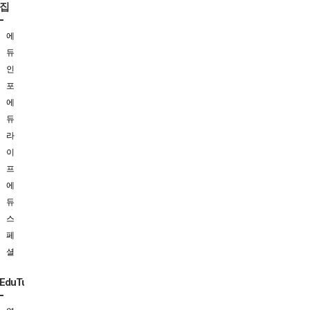
집
에
듀
인
포
에
듀
라
이
프
에
듀
스
페
셜
EduTube