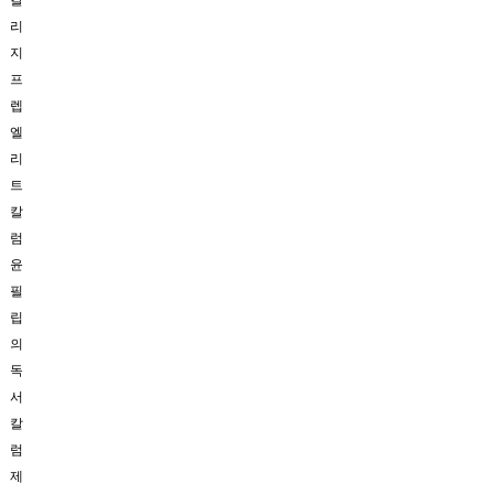
칼
리
지
프
렙
엘
리
트
칼
럼
윤
필
립
의
독
서
칼
럼
제