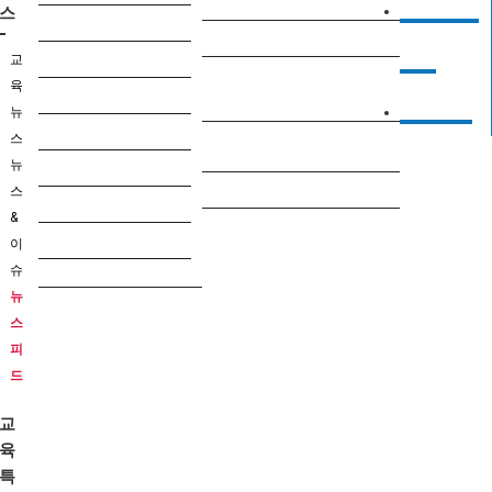
YPC News
한글놀이
스
K~8
Students Essay
교
중·고등
터
육
대입
한글놀이터
문의
뉴
학자금
스
문의하기
뉴
대학생활
이용안내
스
대학원
&
취업
이
자유게시판
슈
뉴
스
피
드
교
육
특