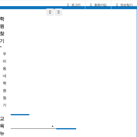
로그인
회원
가입
정보찾기
학
원
찾
기
우
리
동
네
학
원
찾
기
커뮤니티
교
교육상담소
육
YPC
뉴
영·유아