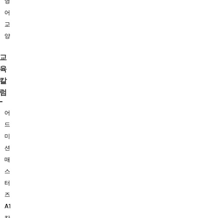
영
어
교
양
교
육
칼
럼
어
드
미
션
매
스
터
즈
A1