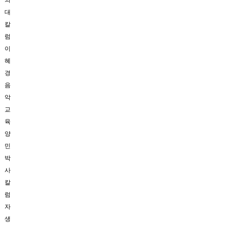
의
대
칼
럼
이
혜
경
음
악
교
육
양
민
박
사
칼
럼
자
생