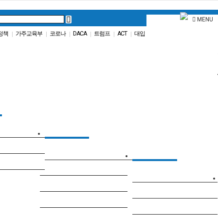
MENU
정책
가주교육부
코로나
DACA
트럼프
ACT
대입
|
|
|
|
|
|
원서
인터뷰
특별활동
|
|
|
EduTube
영어
교육칼럼
권아나
어드미션 매스터즈
구슬쌤
A1 칼리지프렙
소피반
엘리트 칼럼
교양