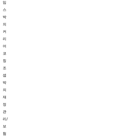
임
스
박
의
커
리
어
코
칭
조
셉
박
의
재
정
관
리/
보
험