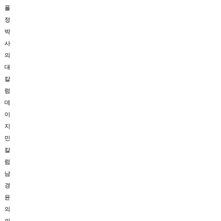
폴
정
박
사
의
대
칼
럼
데
이
지
민
칼
럼
남
경
윤
의