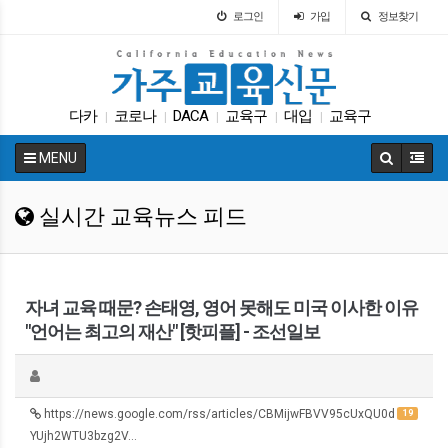
로그인
가입
정보찾기
다카
코로나
DACA
교육구
대입
교육구
|
|
|
|
|
가주교육신문
바이든
학자금
대학원
|
|
|
|
MENU
실시간 교육뉴스 피드
자녀 교육 때문? 손태영, 영어 못해도 미국 이사한 이유
"언어는 최고의 재산" [핫피플] - 조선일보
https://news.google.com/rss/articles/CBMijwFBVV95cUxQU0d
19
YUjh2WTU3bzg2V…