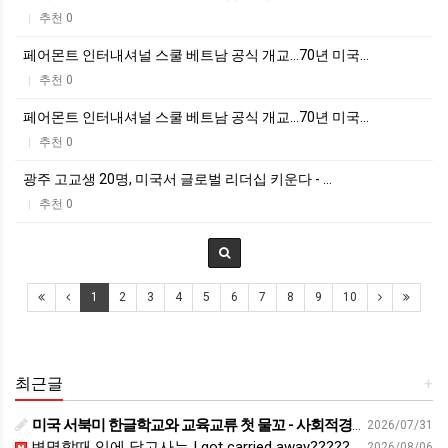
추천 0
|
페어몬트 인터내셔널 스쿨 베트남 공식 개교…70년 미국…
추천 0
|
페어몬트 인터내셔널 스쿨 베트남 공식 개교…70년 미국…
추천 0
|
광주 고교생 20명, 미국서 글로벌 리더십 키운다 - …
추천 0
|
1
2
3
4
5
6
7
8
9
10
최근글
+
미국 서북미 한글학교와 교육교류 첫 물꼬 - 사회적경제뉴스
2026/07/31
변명할때 입에 달고사는 I got carried away????????
2026/08/06