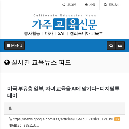
로그인
가입
정보찾기
봉사활동
다카
SAT
캘리포니아 교육부
|
|
|
가주교육부
Fafsa
휴교
팝사
학교급식
|
|
|
|
|
MENU
트럼프
|
실시간 교육뉴스 피드
미국 부유층 일부, 자녀 교육을 AI에 맡기다 - 디지털투
데이
https://news.google.com/rss/articles/CBMic0FVX3lxTE1VLUVE
10
N0dBZ0h3SEZzU…