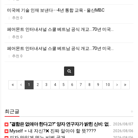
미국에 기술 인재 보낸다‥4년 통합 교육 - 울산MBC
추천 0
|
페어몬트 인터내셔널 스쿨 베트남 공식 개교…70년 미국…
추천 0
|
페어몬트 인터내셔널 스쿨 베트남 공식 개교…70년 미국…
추천 0
|
1
2
3
4
5
6
7
8
9
10
최근글
+
“결함은 없애야 한다고?” 양자 연구자가 밝힌 신비: 없애려던 흠이 무기가 되는 방법 | 이정현 KIST 양자기술연구단 선임연구원 | 양자 컴퓨터 인생 | 세바시 2121회
2026/08/07
Myself = 내 자신?❌ 진짜 알아야 할 뜻????
2026/08/06
피자 맛있게 먹는 비법 공개
2026/08/06