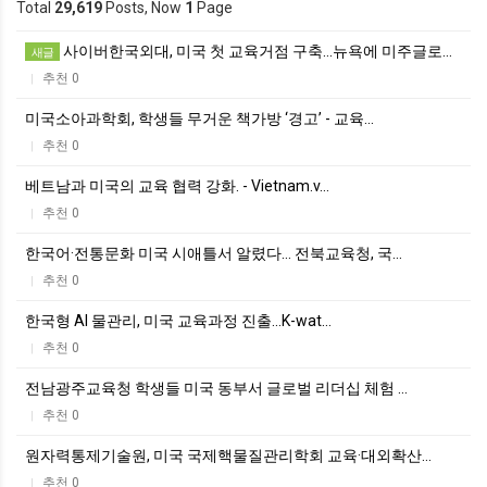
Total
29,619
Posts, Now
1
Page
사이버한국외대, 미국 첫 교육거점 구축…뉴욕에 미주글로…
새글
추천 0
|
미국소아과학회, 학생들 무거운 책가방 ‘경고’ - 교육…
추천 0
|
베트남과 미국의 교육 협력 강화. - Vietnam.v…
추천 0
|
한국어·전통문화 미국 시애틀서 알렸다… 전북교육청, 국…
추천 0
|
한국형 AI 물관리, 미국 교육과정 진출...K-wat…
추천 0
|
전남광주교육청 학생들 미국 동부서 글로벌 리더십 체험 …
추천 0
|
원자력통제기술원, 미국 국제핵물질관리학회 교육·대외확산…
추천 0
|