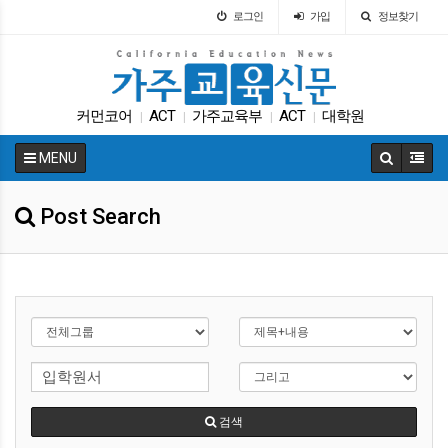
로그인
가입
정보찾기
커먼코어
ACT
가주교육부
ACT
대학원
|
|
|
|
LA교육구
휴교
인터뷰
학교급식
에세이
|
|
|
|
|
MENU
Post Search
검색