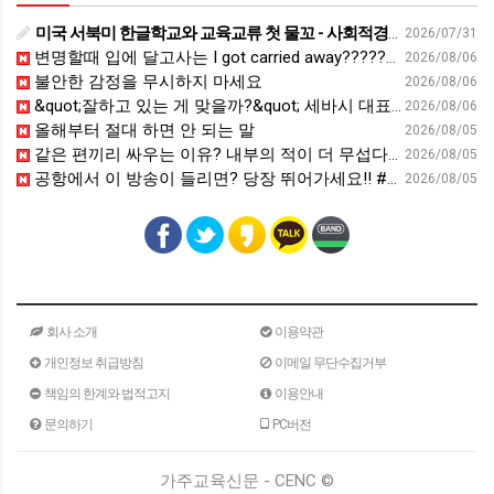
미국 서북미 한글학교와 교육교류 첫 물꼬 - 사회적경제뉴스
2026/07/31
변명할때 입에 달고사는 I got carried away????????
2026/08/06
불안한 감정을 무시하지 마세요
2026/08/06
&quot;잘하고 있는 게 맞을까?&quot; 세바시 대표가 비교 지옥에서 탈출한 방법 [#세바시45 에디토리얼 ep.2]
2026/08/06
올해부터 절대 하면 안 되는 말
2026/08/05
같은 편끼리 싸우는 이유? 내부의 적이 더 무섭다? 인간이 갈등을 빚는 이유ㅣ최재천의 아마존
2026/08/05
공항에서 이 방송이 들리면? 당장 뛰어가세요!! #영어회화 #영어표현 #영어공부
2026/08/05
회사 소개
이용약관
개인정보 취급방침
이메일 무단수집거부
책임의 한계와 법적고지
이용안내
문의하기
PC버전
가주교육신문 - CENC ©