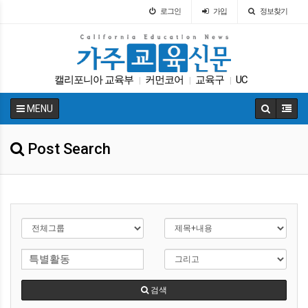
로그인
가입
정보찾기
캘리포니아 교육부
커먼코어
교육구
UC
|
|
|
Fafsa
가주교육신문
SAT
ACT
차터스쿨
|
|
|
|
|
MENU
대입
|
Post Search
검색