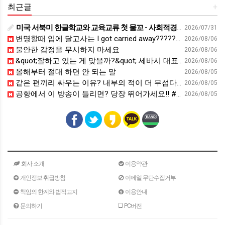
최근글
+
미국 서북미 한글학교와 교육교류 첫 물꼬 - 사회적경제뉴스
2026/07/31
변명할때 입에 달고사는 I got carried away????????
2026/08/06
불안한 감정을 무시하지 마세요
2026/08/06
&quot;잘하고 있는 게 맞을까?&quot; 세바시 대표가 비교 지옥에서 탈출한 방법 [#세바시45 에디토리얼 ep.2]
2026/08/06
올해부터 절대 하면 안 되는 말
2026/08/05
같은 편끼리 싸우는 이유? 내부의 적이 더 무섭다? 인간이 갈등을 빚는 이유ㅣ최재천의 아마존
2026/08/05
공항에서 이 방송이 들리면? 당장 뛰어가세요!! #영어회화 #영어표현 #영어공부
2026/08/05
회사 소개
이용약관
개인정보 취급방침
이메일 무단수집거부
책임의 한계와 법적고지
이용안내
문의하기
PC버전