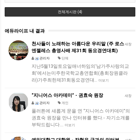
전체게시판 (4)
에듀라이프 내 결과
천사들이 노래하는 아름다운 우리말 (주 로스
새창
엔젤레스 총영사배 제31회 동요경연대회)
관리자
단체
지난5월13일토요일애너하임의‘남가주사랑의교
회’에서는미주한국학교총연합회(총회장원클라
라)가주최한제31회동요경연대…
더보기
“지니어스 아카데미” - 권효숙 원장
새창
관리자
개인
풀러튼에 새롭게 문을 연 “지니어스 아카데미”의
권효숙 원장을 만나 인터뷰를 했다.- 자기소개를
부탁드립니다.…
더보기