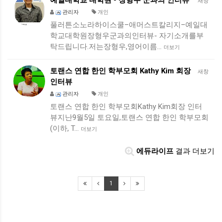
예일대학교 대학원 - 장형우 군과의 인터뷰
새창
관리자
개인
풀러튼소노라하이스쿨–애머스트칼리지–예일대
학교대학원장형우군과의인터뷰- 자기소개를부
탁드립니다.저는장형우,영어이름…
더보기
토랜스 연합 한인 학부모회 Kathy Kim 회장
새창
인터뷰
관리자
개인
토랜스 연합 한인 학부모회Kathy Kim회장 인터
뷰지난9월5일 토요일,토랜스 연합 한인 학부모회
(이하, T…
더보기
에듀라이프
결과 더보기
1