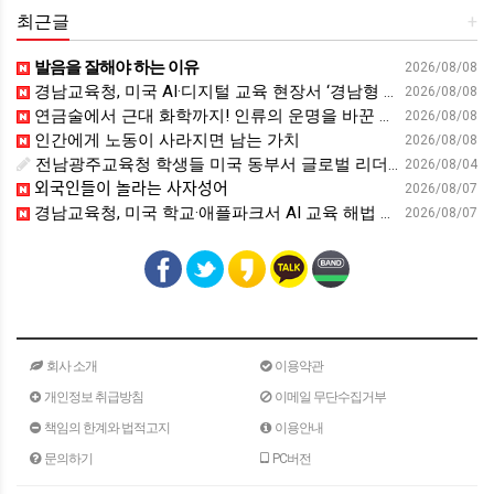
최근글
+
발음을 잘해야 하는 이유
2026/08/08
경남교육청, 미국 AI·디지털 교육 현장서 ‘경남형 해법’ 찾는다 - 뉴스프리존
2026/08/08
연금술에서 근대 화학까지! 인류의 운명을 바꾼 위대한 발견 : 생각하는 청소년을 위한 과학 시리즈 2부(feat.박문호 박사)
2026/08/08
인간에게 노동이 사라지면 남는 가치
2026/08/08
전남광주교육청 학생들 미국 동부서 글로벌 리더십 체험 - 전남인터넷신문
2026/08/04
외국인들이 놀라는 사자성어
2026/08/07
경남교육청, 미국 학교·애플파크서 AI 교육 해법 찾는다 - 스트레이트뉴스
2026/08/07
회사 소개
이용약관
개인정보 취급방침
이메일 무단수집거부
책임의 한계와 법적고지
이용안내
문의하기
PC버전