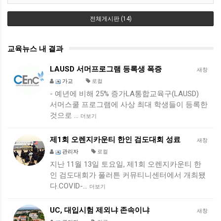
전체게시판 (14)
교육뉴스 내 결과
LAUSD 서머프로그램 등록생 폭증
새창
가교
로컬
- 예년에 비해 25% 증가LA통합교육구(LAUSD)
서머스쿨 프로그램에 사상 최대 학생들이 등록한
것으로 …
더보기
제1회 오렌지카운티 한인 검도대회 성료
새창
관리자
로컬
지난 11월 13일 토요일, 제1회 오렌지카운티 한
인 검도대회가 풀러튼 커뮤티니센터에서 개최됐
다.COVID-…
더보기
UC, 대입시험 제외냐 존속이냐
새창