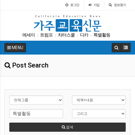
로그인
가입
정보찾기
에세이
트럼프
차터스쿨
다카
특별활동
|
|
|
|
대입
가주교육신문
DACA
Fafsa
ACT
|
|
|
|
|
MENU
Post Search
검색