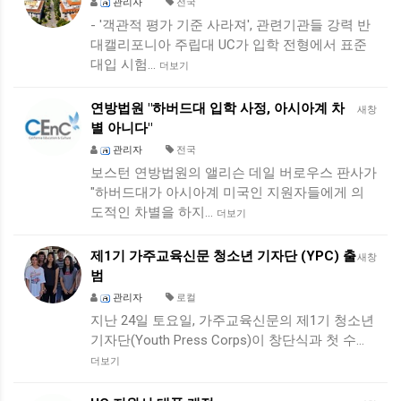
관리자
전국
- '객관적 평가 기준 사라져', 관련기관들 강력 반
대캘리포니아 주립대 UC가 입학 전형에서 표준
대입 시험…
더보기
연방법원 "하버드대 입학 사정, 아시아계 차
새창
별 아니다"
관리자
전국
보스턴 연방법원의 앨리슨 데일 버로우스 판사가
"하버드대가 아시아계 미국인 지원자들에게 의
도적인 차별을 하지…
더보기
제1기 가주교육신문 청소년 기자단 (YPC) 출
새창
범
관리자
로컬
지난 24일 토요일, 가주교육신문의 제1기 청소년
기자단(Youth Press Corps)이 창단식과 첫 수…
더보기