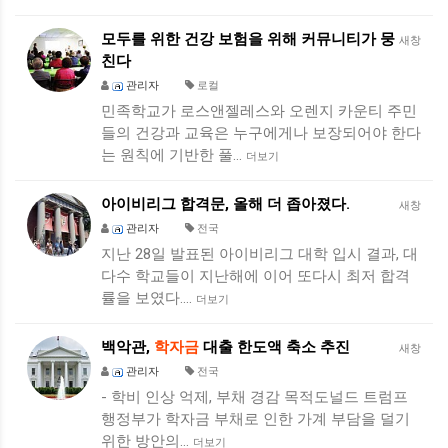
모두를 위한 건강 보험을 위해 커뮤니티가 뭉
새창
친다
관리자
로컬
민족학교가 로스앤젤레스와 오렌지 카운티 주민
들의 건강과 교육은 누구에게나 보장되어야 한다
는 원칙에 기반한 풀…
더보기
아이비리그 합격문, 올해 더 좁아졌다.
새창
관리자
전국
지난 28일 발표된 아이비리그 대학 입시 결과, 대
다수 학교들이 지난해에 이어 또다시 최저 합격
률을 보였다.…
더보기
백악관,
학자금
대출 한도액 축소 추진
새창
관리자
전국
- 학비 인상 억제, 부채 경감 목적도널드 트럼프
행정부가 학자금 부채로 인한 가계 부담을 덜기
위한 방안의…
더보기