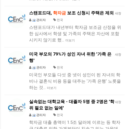
스탠포드대,
학자금
보조 신청시 주택은 제외
새창
관리자
전국
스탠포드대가 내년부터 학자금 보조금 산정을 위
한 심사에서 학생 및 가족의 주택은 자산에 포함
시키지 않기로 했…
더보기
미국 부모의 79%가 성인 자녀 위한 '가족 은
새창
행'
관리자
전국
미국인 부모들 다섯 중 넷이 성인이 된 자녀의 학
비나 결혼식 비용 등을 대주는 '가족 은행' 노릇을
하는 것…
더보기
실속없는 대학교육 - 대졸자 5명 중 2명은 '학
새창
위 필요 없는 일에'
관리자
전국
학자금 대출 총액이 1.5조 달러에 이르는 등 학자
금 대출로 인한 가계부담이 치솟고 있는 가운데