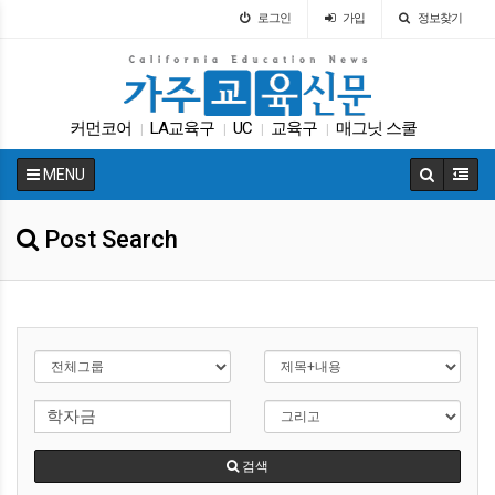
로그인
가입
정보찾기
커먼코어
LA교육구
UC
교육구
매그닛 스쿨
|
|
|
|
원서
에세이
가주교육부
인터뷰
다카
|
|
|
|
|
MENU
Post Search
검색