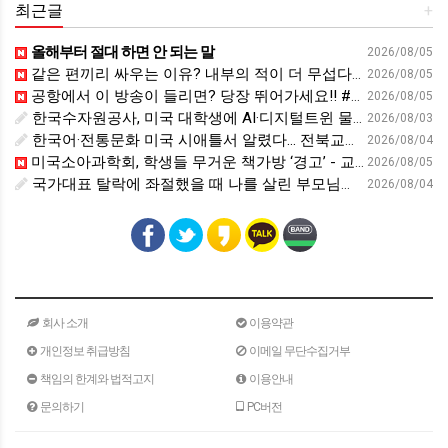
최근글
+
올해부터 절대 하면 안 되는 말
2026/08/05
같은 편끼리 싸우는 이유? 내부의 적이 더 무섭다? 인간이 갈등을 빚는 이유ㅣ최재천의 아마존
2026/08/05
공항에서 이 방송이 들리면? 당장 뛰어가세요!! #영어회화 #영어표현 #영어공부
2026/08/05
한국수자원공사, 미국 대학생에 AI·디지털트윈 물관리 교육 - cfnews.kr
2026/08/03
한국어·전통문화 미국 시애틀서 알렸다… 전북교육청, 국제교육 협력 확대 - 세계일보
2026/08/04
미국소아과학회, 학생들 무거운 책가방 ‘경고’ - 교육플러스
2026/08/05
국가대표 탈락에 좌절했을 때 나를 살린 부모님의 &#39;이 행동&#39; | 김아랑 전 쇼트트랙 선수 | 국가대표 쇼트트랙 올림픽 금메달 | 세바시 2116회
2026/08/04
회사 소개
이용약관
개인정보 취급방침
이메일 무단수집거부
책임의 한계와 법적고지
이용안내
문의하기
PC버전