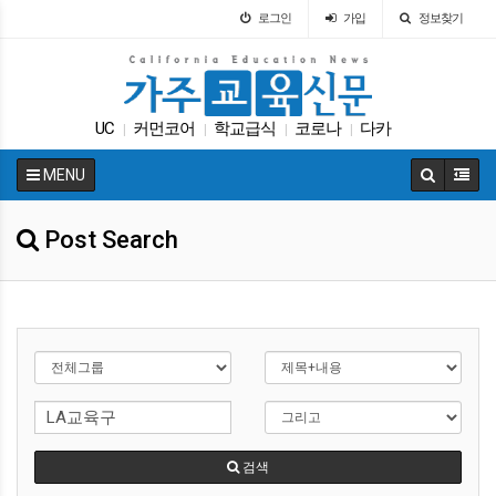
로그인
가입
정보찾기
UC
커먼코어
학교급식
코로나
다카
|
|
|
|
교육구
학자금
교육뉴스
LA교육구
|
|
|
|
MENU
매그닛 스쿨
|
Post Search
검색