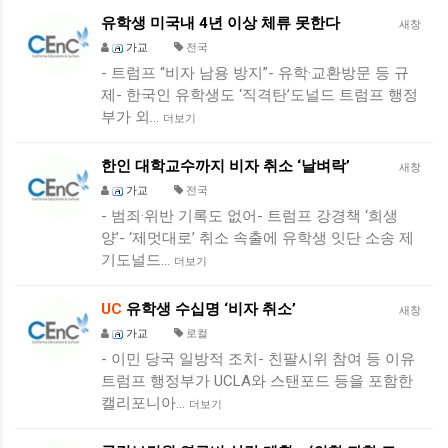
유학생 미국내 4년 이상 체류 못한다
새창
가교
전국
- 트럼프 “비자 남용 방지”- 유학·교환방문 등 규
제- 한국인 유학생도 ‘직격탄’도널드 트럼프 행정
부가 외…
더보기
한인 대학교수까지 비자 취소 ‘날벼락’
새창
가교
전국
- 범죄·위반 기록도 없어- 트럼프 강경책 ‘희생
양’- ‘제멋대로’ 취소 속출에 유학생 잇단 소송 제
기도널드…
더보기
UC
유학생 수십명 ‘비자 취소’
새창
가교
로컬
- 이민 당국 일방적 조치- 친팔시위 참여 등 이유
트럼프 행정부가 UCLA와 스탠포드 등을 포함한
캘리포니아…
더보기