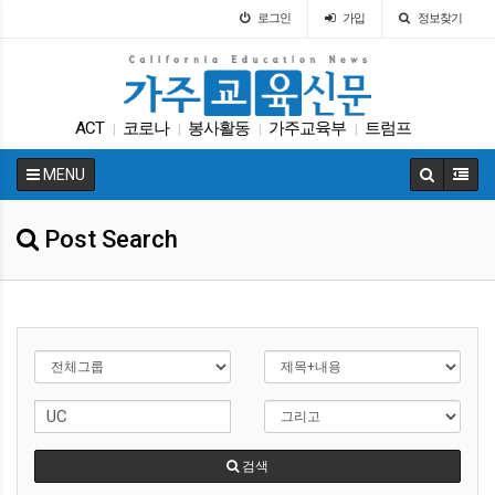
로그인
가입
정보찾기
ACT
코로나
봉사활동
가주교육부
트럼프
|
|
|
|
교육정책
원서
UC
입학원서
커먼코어
|
|
|
|
|
MENU
Post Search
검색