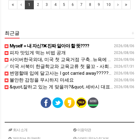
1
2
3
4
5
6
7
8
9
10
최근글
+
Myself = 내 자신?❌ 진짜 알아야 할 뜻????
2026/08/06
피자 맛있게 먹는 비법 공개
2026/08/06
사이버한국외대, 미국 첫 교육거점 구축…뉴욕에 미주글로벌센터 개소 - 재외동포신문
2026/08/06
미국 서북미 한글학교와 교육교류 첫 물꼬 - 사회적경제뉴스
2026/07/31
변명할때 입에 달고사는 I got carried away????????
2026/08/06
불안한 감정을 무시하지 마세요
2026/08/06
&quot;잘하고 있는 게 맞을까?&quot; 세바시 대표가 비교 지옥에서 탈출한 방법 [#세바시45 에디토리얼 ep.2]
2026/08/06
회사 소개
이용약관
개인정보 취급방침
이메일 무단수집거부