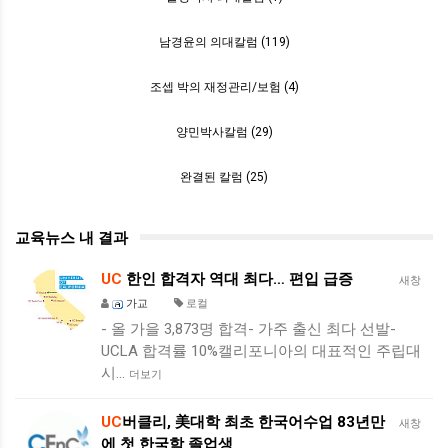
남경윤의 의대칼럼 (119)
조셉 박의 재정관리/보험 (4)
양민박사칼럼 (29)
완결된 칼럼 (25)
교육뉴스 내 결과
UC
한인 합격자 역대 최다… 편입 급증
새창
가교
로컬
- 올 가을 3,873명 합격- 가주 출신 최다 선발-
UCLA 합격률 10%캘리포니아의 대표적인 주립대
시…
더보기
UC
버클리, 美대학 최초 한국어수업 83년만
새창
에 첫 한국학 졸업생