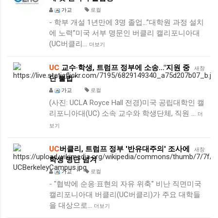
가교
로컬
- 학부 개설 1년만에 3명 졸업…”대학원 과정 설치
에 노력”미국 서부 명문인 버클리 캘리포니아대
(UC버클리…
더보기
UC
교수·학생, 트럼프 정부에 소송…"지원 중
새창
단 불법"
가교
로컬
(사진: UCLA Royce Hall 전경)미국 공립대학인 캘
리포니아대(UC) 소속 교수와 학생단체, 직원 …
더
보기
UC
버클리, 트럼프 정부 '반유대주의' 조사에
새창
학생 명단 넘겨
가교
로컬
- "협박에 순응·표현의 자유 위축" 비난 직면미국
캘리포니아대 버클리(UC버클리)가 주요 대학들
을 대상으로…
더보기