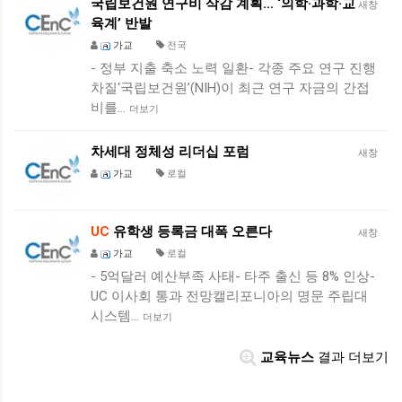
국립보건원 연구비 삭감 계획… ‘의학·과학·교
새창
육계’ 반발
가교
전국
- 정부 지출 축소 노력 일환- 각종 주요 연구 진행
차질‘국립보건원’(NIH)이 최근 연구 자금의 간접
비를…
더보기
차세대 정체성 리더십 포럼
새창
가교
로컬
UC
유학생 등록금 대폭 오른다
새창
가교
로컬
- 5억달러 예산부족 사태- 타주 출신 등 8% 인상-
UC 이사회 통과 전망캘리포니아의 명문 주립대
시스템…
더보기
교육뉴스
결과 더보기