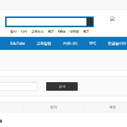
팝사
다카
교육뉴스
ACT
Fafsa
대학원
ACT
|
|
|
|
|
|
휴교
DACA
학교급식
|
|
|
EduTube
교육칼럼
커뮤니티
YPC
한글놀이터
검색
인기
색인
명