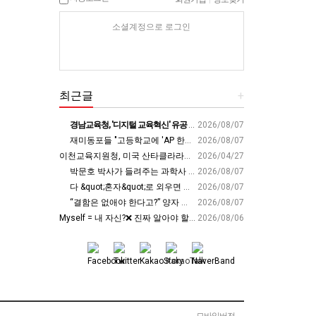
소셜계정으로 로그인
최근글
+
경남교육청, '디지털 교육혁신' 유공 교원 24명 미국 연수 - 연합뉴스
2026/08/07
재미동포들 "고등학교에 'AP 한국어' 도입하라“ - 재외동포신문
2026/08/07
이천교육지원청, 미국 산타클라라와 국제교육교류 파트너십 회의 개최:경인투데이뉴스 - 경인투데이뉴스
2026/04/27
박문호 박사가 들려주는 과학사 속 결정적 순간들! 직관을 뛰어넘는 과학적 통찰 : 생각하는 청소년을 위한 과학 시리즈 1부(feat.박문호 박사)
2026/08/07
다 &quot;혼자&quot;로 외우면 틀려요. Alone????By myself????On my own
2026/08/07
“결함은 없애야 한다고?” 양자 연구자가 밝힌 신비: 없애려던 흠이 무기가 되는 방법 | 이정현 KIST 양자기술연구단 선임연구원 | 양자 컴퓨터 인생 | 세바시 2121회
2026/08/07
Myself = 내 자신?❌ 진짜 알아야 할 뜻????
2026/08/06
모바일버전