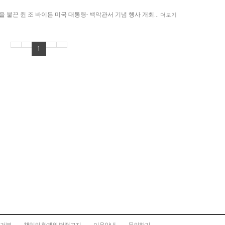
 불끈 쥔 조 바이든 미국 대통령- 백악관서 기념 행사 개최…
더보기
1
집거부
책임의 한계와 법적고지
이용안내
문의하기