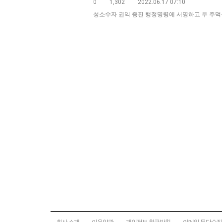
0
1,302
2022.06.17 07:10
성소수자 권익 증진 행정명령에 서명하고 두 주먹을
회사 소개
이용약관
개인정보 취급방침
이메일 무단수