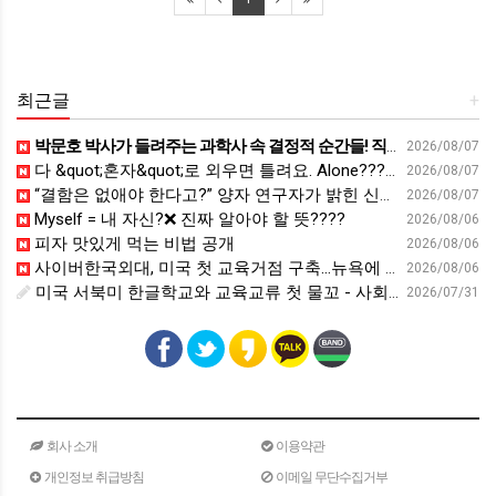
최근글
+
박문호 박사가 들려주는 과학사 속 결정적 순간들! 직관을 뛰어넘는 과학적 통찰 : 생각하는 청소년을 위한 과학 시리즈 1부(feat.박문호 박사)
2026/08/07
다 &quot;혼자&quot;로 외우면 틀려요. Alone????By myself????On my own
2026/08/07
“결함은 없애야 한다고?” 양자 연구자가 밝힌 신비: 없애려던 흠이 무기가 되는 방법 | 이정현 KIST 양자기술연구단 선임연구원 | 양자 컴퓨터 인생 | 세바시 2121회
2026/08/07
Myself = 내 자신?❌ 진짜 알아야 할 뜻????
2026/08/06
피자 맛있게 먹는 비법 공개
2026/08/06
사이버한국외대, 미국 첫 교육거점 구축…뉴욕에 미주글로벌센터 개소 - 재외동포신문
2026/08/06
미국 서북미 한글학교와 교육교류 첫 물꼬 - 사회적경제뉴스
2026/07/31
회사 소개
이용약관
개인정보 취급방침
이메일 무단수집거부