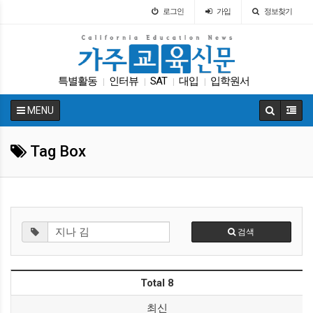
로그인
가입
정보찾기
특별활동
인터뷰
SAT
대입
입학원서
|
|
|
|
학교급식
팝사
코로나
학자금
차터스쿨
|
|
|
|
|
MENU
Tag Box
검색
Total 8
최신