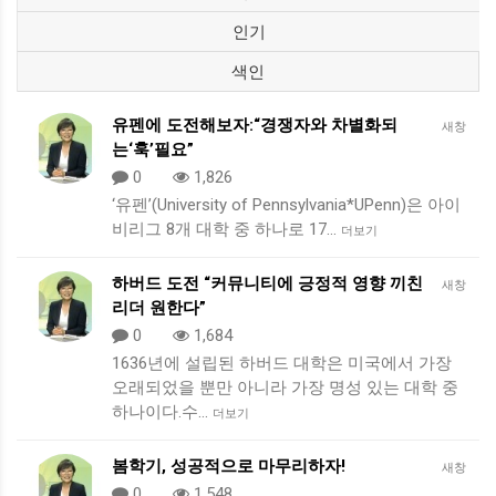
인기
색인
유펜에 도전해보자:“경쟁자와 차별화되
새창
는‘훅’필요”
0
1,826
‘유펜’(University of Pennsylvania*UPenn)은 아이
비리그 8개 대학 중 하나로 17…
더보기
하버드 도전 “커뮤니티에 긍정적 영향 끼친
새창
리더 원한다”
0
1,684
1636년에 설립된 하버드 대학은 미국에서 가장
오래되었을 뿐만 아니라 가장 명성 있는 대학 중
하나이다.수…
더보기
봄학기, 성공적으로 마무리하자!
새창
0
1,548