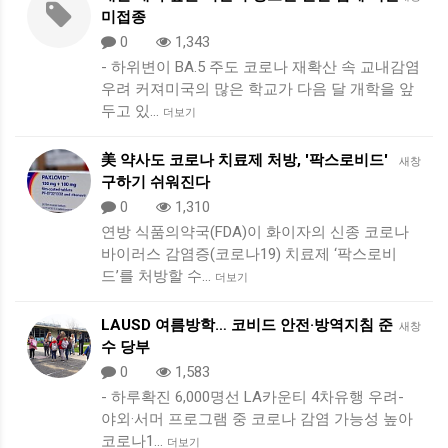
미접종
0
1,343
- 하위변이 BA.5 주도 코로나 재확산 속 교내감염
우려 커져미국의 많은 학교가 다음 달 개학을 앞
두고 있…
더보기
美 약사도 코로나 치료제 처방, '팍스로비드'
새창
구하기 쉬워진다
0
1,310
연방 식품의약국(FDA)이 화이자의 신종 코로나
바이러스 감염증(코로나19) 치료제 ‘팍스로비
드’를 처방할 수…
더보기
LAUSD 여름방학… 코비드 안전·방역지침 준
새창
수 당부
0
1,583
- 하루확진 6,000명선 LA카운티 4차유행 우려-
야외·서머 프로그램 중 코로나 감염 가능성 높아
코로나1…
더보기