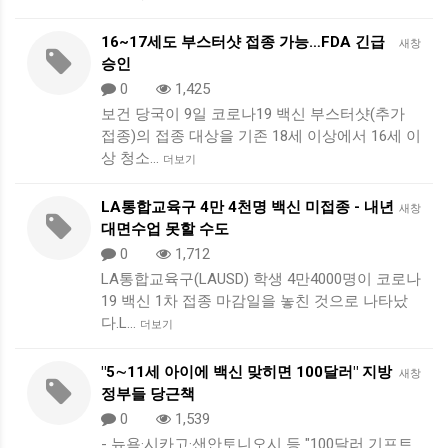
16~17세도 부스터샷 접종 가능…FDA 긴급
새창
승인
0
1,425
보건 당국이 9일 코로나19 백신 부스터샷(추가
접종)의 접종 대상을 기존 18세 이상에서 16세 이
상 청소…
더보기
LA통합교육구 4만 4천명 백신 미접종 - 내년
새창
대면수업 못할 수도
0
1,712
LA통합교육구(LAUSD) 학생 4만4000명이 코로나
19 백신 1차 접종 마감일을 놓친 것으로 나타났
다.L…
더보기
"5∼11세 아이에 백신 맞히면 100달러" 지방
새창
정부들 당근책
0
1,539
- 뉴욕·시카고·샌안토니오시 등 "100달러 기프트