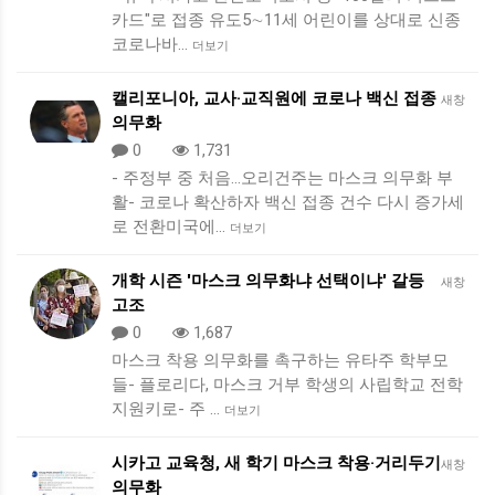
카드"로 접종 유도5∼11세 어린이를 상대로 신종
코로나바…
더보기
캘리포니아, 교사·교직원에 코로나 백신 접종
새창
의무화
0
1,731
- 주정부 중 처음…오리건주는 마스크 의무화 부
활- 코로나 확산하자 백신 접종 건수 다시 증가세
로 전환미국에…
더보기
개학 시즌 '마스크 의무화냐 선택이냐' 갈등
새창
고조
0
1,687
마스크 착용 의무화를 촉구하는 유타주 학부모
들- 플로리다, 마스크 거부 학생의 사립학교 전학
지원키로- 주 …
더보기
시카고 교육청, 새 학기 마스크 착용·거리두기
새창
의무화