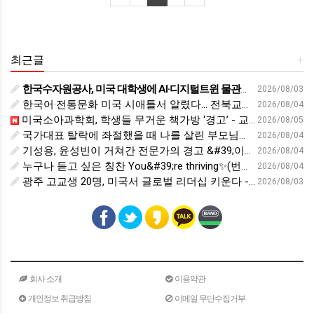
최근글
+
한국수자원공사, 미국 대학생에 AI·디지털트윈 물관리 교육 - cfnews.kr
2026/08/03
한국어·전통문화 미국 시애틀서 알렸다… 전북교육청, 국제교육 협력 확대 - 세계일보
2026/08/04
미국소아과학회, 학생들 무거운 책가방 ‘경고’ - 교육플러스
2026/08/05
국가대표 탈락에 좌절했을 때 나를 살린 부모님의 &#39;이 행동&#39; | 김아랑 전 쇼트트랙 선수 | 국가대표 쇼트트랙 올림픽 금메달 | 세바시 2116회
2026/08/04
기성용, 윤성빈이 거쳐간 전문가의 경고 &#39;이런 사람은 운동, 안하는 게 낫습니다&#39; | 홍정기 차의과대학스포츠의학대학원장 | 운동 건강 체중조절 면역력 | 세바시 2118회
2026/08/04
누구나 듣고 싶은 칭찬 You&#39;re thriving✨(번창❌)
2026/08/04
광주 고교생 20명, 미국서 글로벌 리더십 키운다 - 호남교육신문
2026/08/03
회사 소개
이용약관
개인정보 취급방침
이메일 무단수집거부