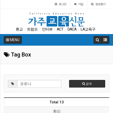
로그인
가입
정보찾기
휴교
트럼프
인터뷰
ACT
DACA
LA교육구
|
|
|
|
|
Fafsa
매그닛 스쿨
다카
SAT
|
|
|
|
MENU
Tag Box
검색
Total 13
최신