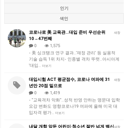
인기
색인
코로나로 美 교육관…대입 준비 우선순위
새창
10→47번째
0
1,575
- 美 싱크탱크 연구 결과…'재정 관리' 등 실용적
기술 습득 1위 차지- 인종별 격차 뚜렷…아시아계
'대입…
더보기
대입시험 ACT 평균점수, 코로나 여파에 31
새창
년만 20점 밑으로
0
1,419
- "교육격차 악화"…성적 반영 안하는 명문대 입학
요강 변화도 영향코로나19 여파에 올해 미국 대
입자격 평가…
더보기
내달 개학 앞둔 어린이·청소년 절반 넘게 백신
새창